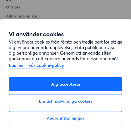
Om oss
Allmänna villkor
Personuppgiftshantering
Vi använder cookies
Cookiepolicy
Vi använder cookies från första och tredje part för att ge
Sitemap
dig en bra användarupplevelse, mäta publik och visa
dig personliga annonser. Genom att använda siten
godkänner du att cookies används för dessa ändamål.
Kundtjänst
Läs mer i vår cookie-policy
Hjälp
Jag accepterar
08-22 00 90
Endast nödvändiga cookies
E-post:
info@lagenhetsbyte.se
Ändra inställningar
Inte intresserad
Visa intresse
© 2004-2026 Lägenhetsbyte Sverige AB