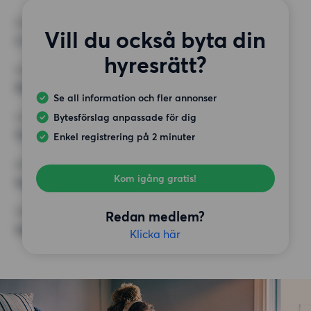
RUM
Vill du också byta din
2 rum
hyresrätt?
MINST ANTAL KVADRATMETER
50 kvm
Se all information och fler annonser
Bytesförslag anpassade för dig
HÖGSTA HYRA
12 000 kr
Enkel registrering på 2 minuter
KRAV
Kom igång gratis!
Inga speciella krav
ÖVRIGA PREFERENSER
Redan medlem?
Inga speciella preferenser
Klicka här