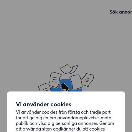
Sök annon
Vi använder cookies
Vi använder cookies från första och tredje part
för att ge dig en bra användarupplevelse, mäta
publik och visa dig personliga annonser. Genom
att använda siten godkänner du att cookies
Annonsen du letade efter är borttagen