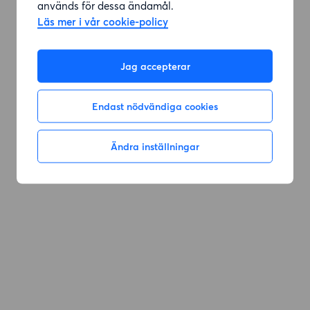
används för dessa ändamål.
Läs mer i vår cookie-policy
Gå till sök
Jag accepterar
Endast nödvändiga cookies
Ändra inställningar