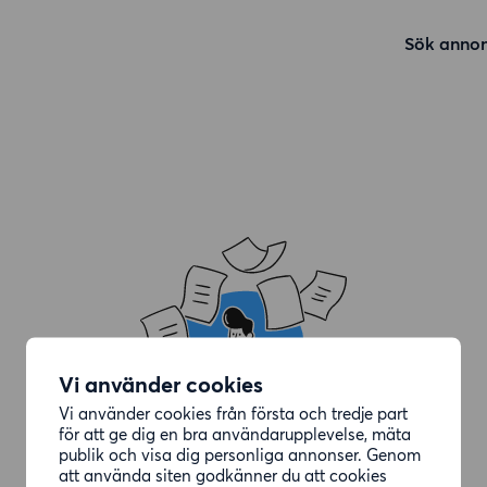
Sök annon
Vi använder cookies
Vi använder cookies från första och tredje part
för att ge dig en bra användarupplevelse, mäta
publik och visa dig personliga annonser. Genom
att använda siten godkänner du att cookies
Annonsen du letade efter är borttagen