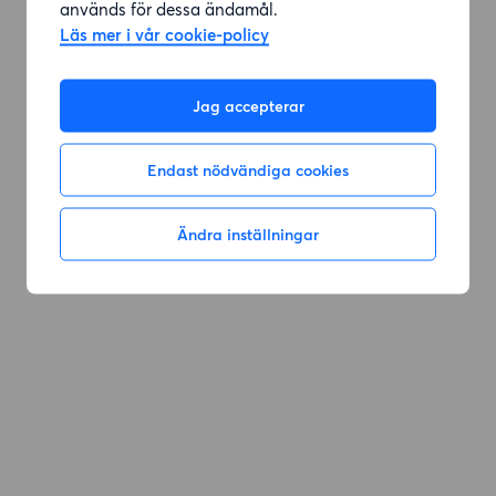
används för dessa ändamål.
Läs mer i vår cookie-policy
Gå till sök
Jag accepterar
Endast nödvändiga cookies
Ändra inställningar