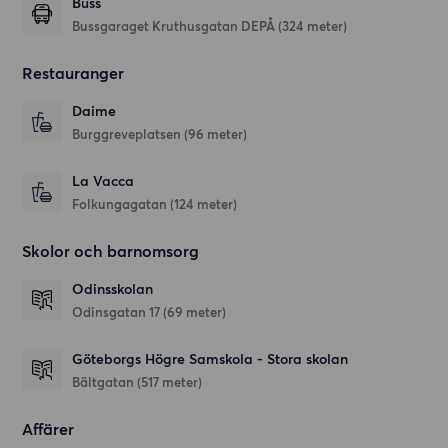
Buss
Bussgaraget Kruthusgatan DEPÅ (324 meter)
Restauranger
Daime
Burggreveplatsen
(96 meter)
La Vacca
Folkungagatan
(124 meter)
Skolor och barnomsorg
Odinsskolan
Odinsgatan 17
(69 meter)
Göteborgs Högre Samskola - Stora skolan
Bältgatan
(517 meter)
Affärer