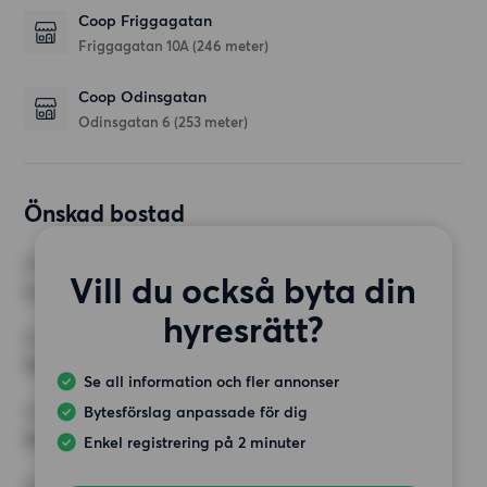
Coop Friggagatan
Friggagatan 10A
(246 meter)
Coop Odinsgatan
Odinsgatan 6
(253 meter)
Önskad bostad
RUM
Vill du också byta din
3 rum
hyresrätt?
MINST ANTAL KVADRATMETER
75 kvm
Se all information och fler annonser
Bytesförslag anpassade för dig
HÖGSTA HYRA
13 000 kr
Enkel registrering på 2 minuter
KRAV