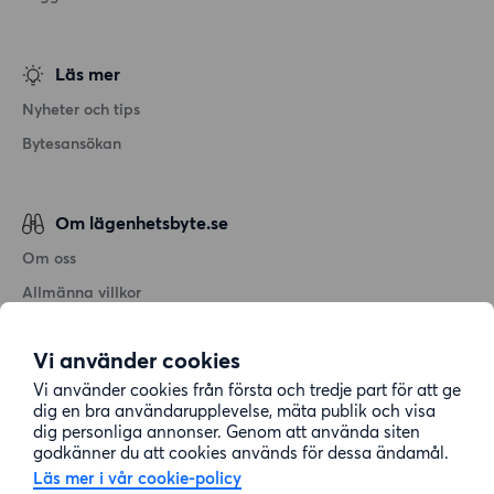
Läs mer
Nyheter och tips
Bytesansökan
Om lägenhetsbyte.se
Om oss
Allmänna villkor
Personuppgiftshantering
Vi använder cookies
Cookiepolicy
Vi använder cookies från första och tredje part för att ge
Sitemap
dig en bra användarupplevelse, mäta publik och visa
dig personliga annonser. Genom att använda siten
godkänner du att cookies används för dessa ändamål.
Kundtjänst
Läs mer i vår cookie-policy