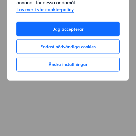
används för dessa ändamål.
Läs mer i vår cookie-policy
Gå till sök
Jag accepterar
Endast nödvändiga cookies
Ändra inställningar