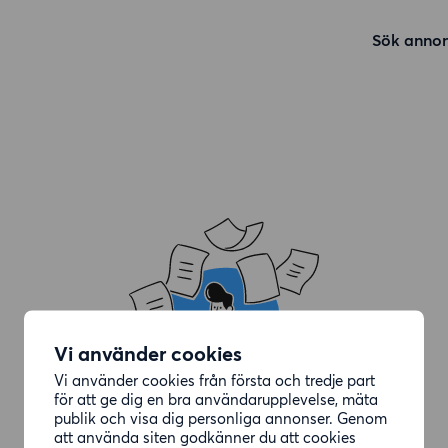
Sök annon
Vi använder cookies
Vi använder cookies från första och tredje part
för att ge dig en bra användarupplevelse, mäta
publik och visa dig personliga annonser. Genom
att använda siten godkänner du att cookies
Annonsen du letade efter är borttagen