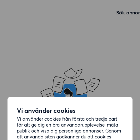
Sök annon
Vi använder cookies
Vi använder cookies från första och tredje part
för att ge dig en bra användarupplevelse, mäta
publik och visa dig personliga annonser. Genom
att använda siten godkänner du att cookies
Annonsen du letade efter är borttagen