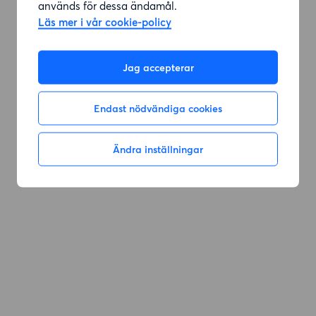
används för dessa ändamål.
Läs mer i vår cookie-policy
Gå till sök
Jag accepterar
Endast nödvändiga cookies
Ändra inställningar