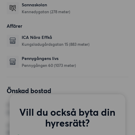
Sannaskolan
Kennedygatan
(278 meter)
Affärer
ICA Nära Effkå
Kungsladugårdsgatan 15
(883 meter)
Pennygångens livs
Pennygången 60
(1073 meter)
Önskad bostad
RUM
Vill du också byta din
3 rum
hyresrätt?
MINST ANTAL KVADRATMETER
75 kvm