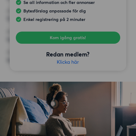
Se all information och fler annonser
Bytesförslag anpassade för dig
HÖGSTA HYRA
12 000 kr
Enkel registrering på 2 minuter
KRAV
Kom igång gratis!
Inga speciella krav
ÖVRIGA PREFERENSER
Redan medlem?
Inga speciella preferenser
Klicka här