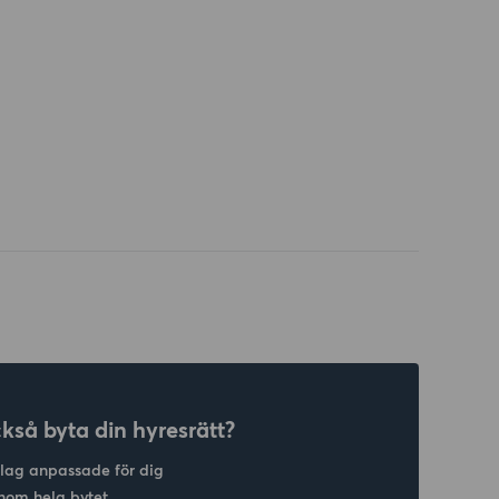
ckså byta din hyresrätt?
slag anpassade för dig
nom hela bytet