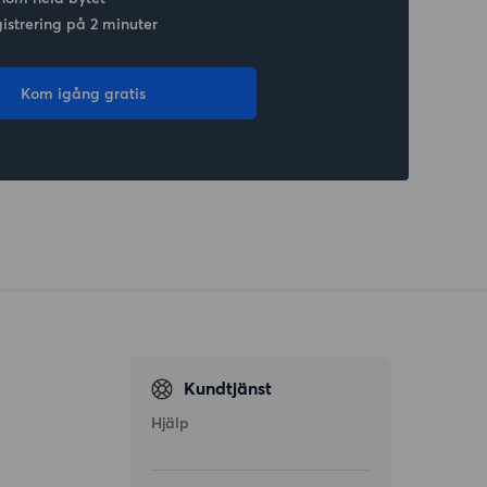
gistrering på 2 minuter
Kom igång gratis
Kundtjänst
Hjälp