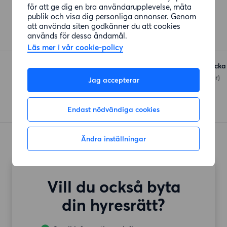
Affärer
för att ge dig en bra användarupplevelse, mäta
publik och visa dig personliga annonser. Genom
Willys
att använda siten godkänner du att cookies
Tölöleden
(1197 meter)
används för dessa ändamål.
Läs mer i vår cookie-policy
ICA Kvantum Kungsbacka
Lindälvs gata
(1233 meter)
Jag accepterar
Endast nödvändiga cookies
Ändra inställningar
Vill du också byta
din hyresrätt?