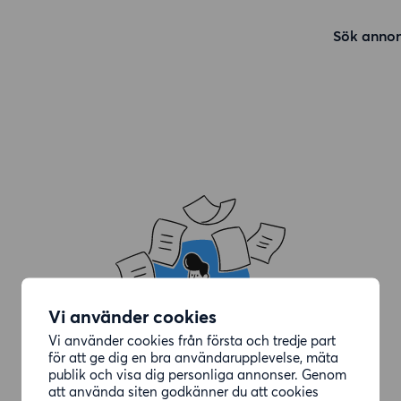
Sök annon
Vi använder cookies
Vi använder cookies från första och tredje part
för att ge dig en bra användarupplevelse, mäta
publik och visa dig personliga annonser. Genom
att använda siten godkänner du att cookies
Annonsen du letade efter är borttagen