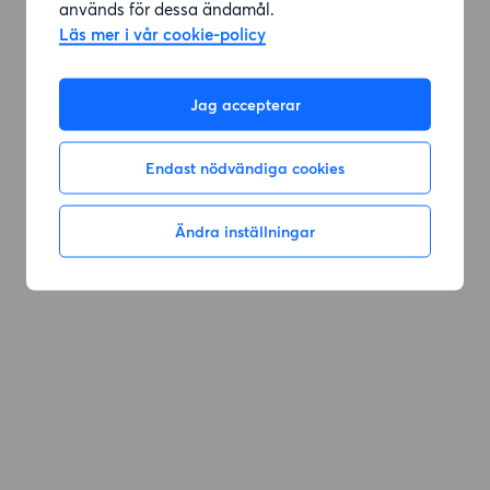
används för dessa ändamål.
Läs mer i vår cookie-policy
Gå till sök
Jag accepterar
Endast nödvändiga cookies
Ändra inställningar