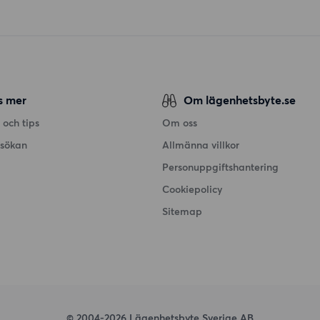
s mer
Om lägenhetsbyte.se
 och tips
Om oss
nsökan
Allmänna villkor
Personuppgiftshantering
Cookiepolicy
Sitemap
© 2004-2026 Lägenhetsbyte Sverige AB