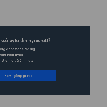
ckså byta din hyresrätt?
slag anpassade för dig
nom hela bytet
gistrering på 2 minuter
Kom igång gratis