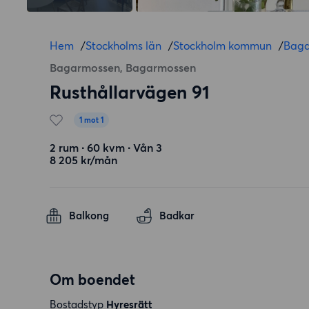
Hem
/
Stockholms län
/
Stockholm kommun
/
Baga
Bagarmossen, Bagarmossen
Rusthållarvägen 91
1 mot 1
2 rum ∙ 60 kvm ∙ Vån 3
8 205 kr/mån
Balkong
Badkar
Om boendet
Bostadstyp
Hyresrätt