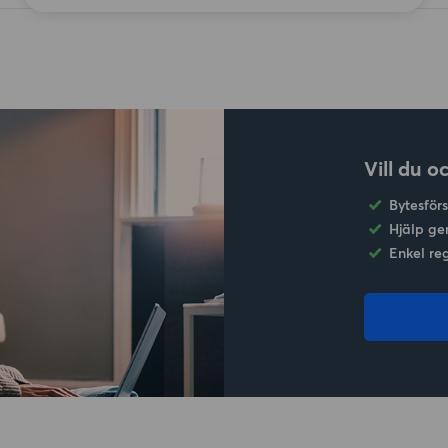
Vill du o
Bytesför
Hjälp ge
Enkel re