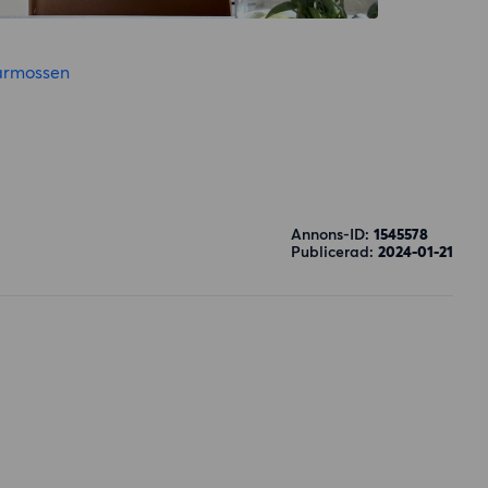
rmossen
Annons-ID:
1545578
Publicerad:
2024-01-21