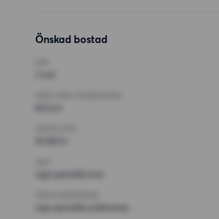
Önskad bostad
RUM
3 rum
MINST ANTAL KVADRATMETER
60 kvm
HÖGSTA HYRA
16 000 kr
KRAV
Inga speciella krav
ÖVRIGA PREFERENSER
Inga speciella preferenser