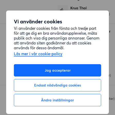
Krua Thai
Lillåvägen 43
(228 meter)
Vi använder cookies
Vi använder cookies från första och tredje part
Bagarmossen kök & bar
för att ge dig en bra användarupplevelse, mäta
Lagaplan
(258 meter)
publik och visa dig personliga annonser. Genom
att använda siten godkänner du att cookies
används för dessa ändamål.
Läs mer i vår cookie-policy
Affärer
Coop Konsum
Jag accepterar
Svartågatan 7
(194 meter)
Endast nödvändiga cookies
ICA Nära Skarpnäck
Skarpnäcks Allé
(860 meter)
Ändra inställningar