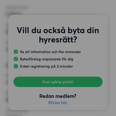
HÖGSTA HYRA
8 000 kr
KRAV
Vill du också byta din
Balkong,
hyresrätt?
ÖVRIGA PREFERENSER
Inga speciella preferenser
Se all information och fler annonser
Bytesförslag anpassade för dig
Alternativt önskemål
Enkel registrering på 2 minuter
RUM
4 rum
Kom igång gratis!
MINST ANTAL KVADRATMETER
Redan medlem?
80 kvm
Klicka här
HÖGSTA HYRA