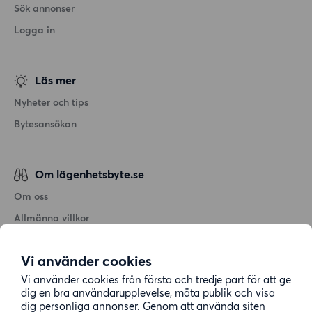
Sök annonser
Logga in
Läs mer
Nyheter och tips
Bytesansökan
Om lägenhetsbyte.se
Om oss
Allmänna villkor
Personuppgiftshantering
Vi använder cookies
Cookiepolicy
Vi använder cookies från första och tredje part för att ge
Sitemap
dig en bra användarupplevelse, mäta publik och visa
dig personliga annonser. Genom att använda siten