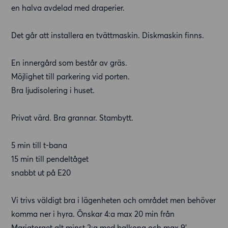
en halva avdelad med draperier.
Det går att installera en tvättmaskin. Diskmaskin finns.
En innergård som består av gräs.
Möjlighet till parkering vid porten.
Bra ljudisolering i huset.
Privat värd. Bra grannar. Stambytt.
5 min till t-bana
15 min till pendeltåget
snabbt ut på E20
Vi trivs väldigt bra i lägenheten och området men behöver
komma ner i hyra. Önskar 4:a max 20 min från
Mariatorget alt minst 2:a med balkong och max 9’