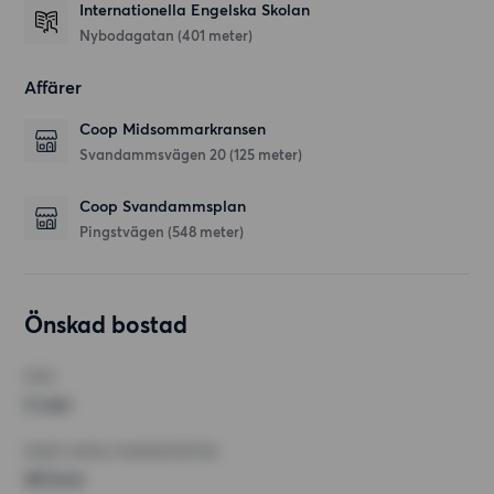
Internationella Engelska Skolan
Nybodagatan
(401 meter)
Affärer
Coop Midsommarkransen
Svandammsvägen 20
(125 meter)
Coop Svandammsplan
Pingstvägen
(548 meter)
Önskad bostad
RUM
2 rum
MINST ANTAL KVADRATMETER
45 kvm