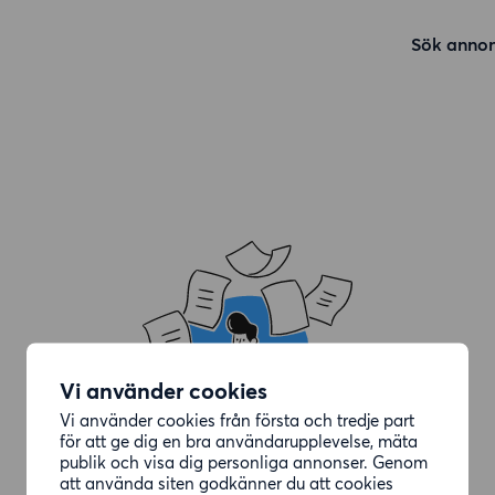
Sök annon
Vi använder cookies
Vi använder cookies från första och tredje part
för att ge dig en bra användarupplevelse, mäta
publik och visa dig personliga annonser. Genom
att använda siten godkänner du att cookies
Annonsen du letade efter är borttagen