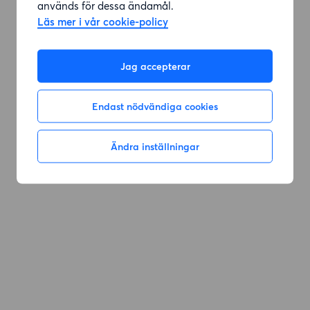
används för dessa ändamål.
Läs mer i vår cookie-policy
Gå till sök
Jag accepterar
Endast nödvändiga cookies
Ändra inställningar