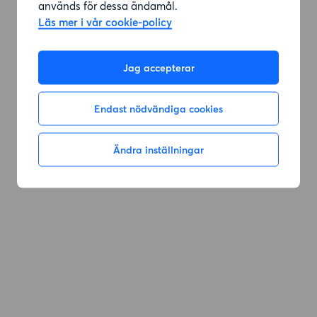
används för dessa ändamål.
Läs mer i vår cookie-policy
Gå till sök
Jag accepterar
Endast nödvändiga cookies
Ändra inställningar