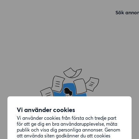
Sök annon
Vi använder cookies
Vi använder cookies från första och tredje part
för att ge dig en bra användarupplevelse, mäta
publik och visa dig personliga annonser. Genom
att använda siten godkänner du att cookies
Annonsen du letade efter är borttagen