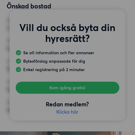
Önskad bostad
RUM
Vill du också byta din
3 rum
hyresrätt?
MINST ANTAL KVADRATMETER
Inget val
Se all information och fler annonser
Bytesförslag anpassade för dig
HÖGSTA HYRA
16 000 kr
Enkel registrering på 2 minuter
KRAV
Kom igång gratis!
Inga speciella krav
ÖVRIGA PREFERENSER
Redan medlem?
Inga speciella preferenser
Klicka här