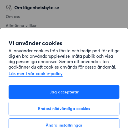
Om lägenhetsbyte.se
Om oss
Allmänna villkor
Personuppgiftshantering
Vi använder cookies
Cookiepolicy
Vi använder cookies från första och tredje part för att ge
Sitemap
dig en bra användarupplevelse, mäta publik och visa
dig personliga annonser. Genom att använda siten
godkänner du att cookies används för dessa ändamål.
Kundtjänst
Läs mer i vår cookie-policy
Hjälp
Jag accepterar
08-22 00 90
Endast nödvändiga cookies
E-post:
info@lagenhetsbyte.se
Ändra inställningar