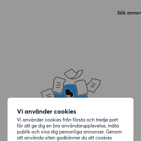
Sök annon
Vi använder cookies
Vi använder cookies från första och tredje part
för att ge dig en bra användarupplevelse, mäta
publik och visa dig personliga annonser. Genom
att använda siten godkänner du att cookies
Annonsen du letade efter är borttagen