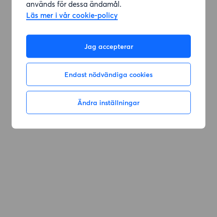
används för dessa ändamål.
Läs mer i vår cookie-policy
Gå till sök
Jag accepterar
Endast nödvändiga cookies
Ändra inställningar