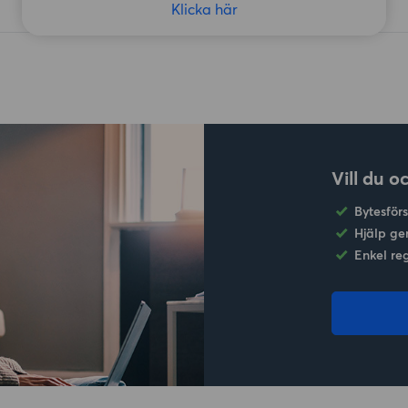
Klicka här
Vill du o
Bytesför
Hjälp ge
Enkel re