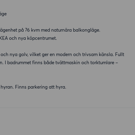
läge
us lägenhet på 76 kvm med naturnära balkongläge.
IKEA och nya köpcentrumet.
ch nya golv, vilket ger en modern och trivsam känsla. Fullt
in. I badrummet finns både tvättmaskin och torktumlare –
hyran. Finns parkering att hyra.