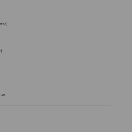
ter)
r)
ter)