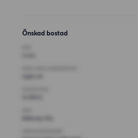
Önskad bostad
RUM
4 rum
MINST ANTAL KVADRATMETER
Inget val
HÖGSTA HYRA
12 500 kr
KRAV
Balkong, Hiss
ÖVRIGA PREFERENSER