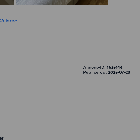
Kållered
Annons-ID:
1625144
Publicerad:
2025-07-23
er