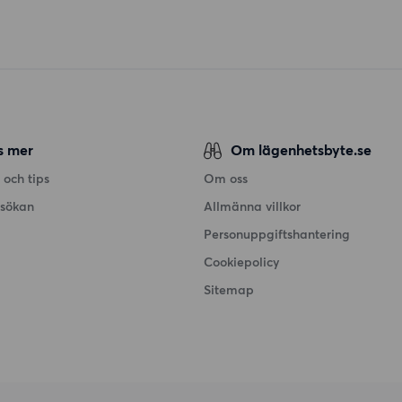
s mer
Om lägenhetsbyte.se
 och tips
Om oss
nsökan
Allmänna villkor
Personuppgiftshantering
Cookiepolicy
Sitemap