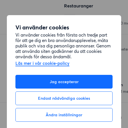
Restauranger
La Perla
Gamla Riksvägen 54
(350 me
Vi använder cookies
Vi använder cookies från första och tredje part
för att ge dig en bra användarupplevelse, mäta
Nisses Pizzeria
publik och visa dig personliga annonser. Genom
Gamla Riksvägen
(359 mete
att använda siten godkänner du att cookies
används för dessa ändamål.
Läs mer i vår cookie-policy
Affärer
Jag accepterar
Coop Gamla Riksvägen
Gamla Riksvägen 67
(341 me
Endast nödvändiga cookies
Coop Kållered
Ändra inställningar
Ekenleden 12
(693 meter)