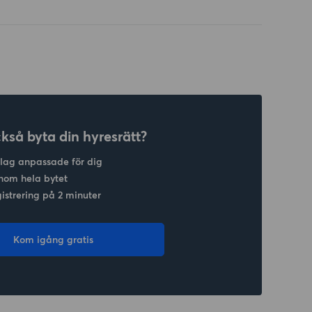
ckså byta din hyresrätt?
slag anpassade för dig
nom hela bytet
gistrering på 2 minuter
Kom igång gratis