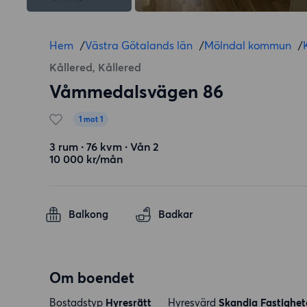
Hem
/
Västra Götalands län
/
Mölndal kommun
/
Kållered, Kållered
Våmmedalsvägen 86
1 mot 1
3 rum ∙ 76 kvm ∙ Vån 2
10 000 kr/mån
Balkong
Badkar
Om boendet
Bostadstyp
Hyresrätt
Hyresvärd
Skandia Fastighet