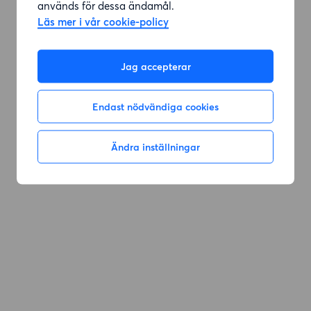
används för dessa ändamål.
Läs mer i vår cookie-policy
Gå till sök
Jag accepterar
Endast nödvändiga cookies
Ändra inställningar