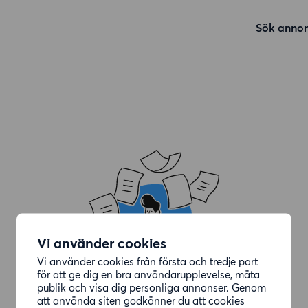
Sök annon
Vi använder cookies
Vi använder cookies från första och tredje part
för att ge dig en bra användarupplevelse, mäta
publik och visa dig personliga annonser. Genom
att använda siten godkänner du att cookies
Annonsen du letade efter är borttagen