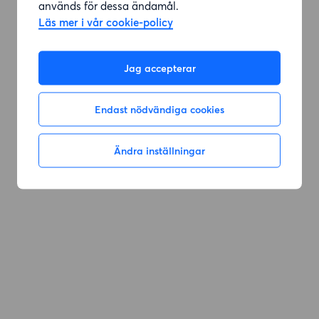
används för dessa ändamål.
Läs mer i vår cookie-policy
Gå till sök
Jag accepterar
Endast nödvändiga cookies
Ändra inställningar