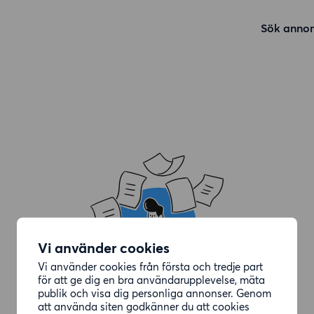
Sök annon
Vi använder cookies
Vi använder cookies från första och tredje part
för att ge dig en bra användarupplevelse, mäta
publik och visa dig personliga annonser. Genom
att använda siten godkänner du att cookies
Annonsen du letade efter är borttagen