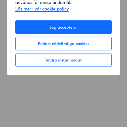
används för dessa ändamål.
Läs mer i vår cookie-policy
Gå till sök
Jag accepterar
Endast nödvändiga cookies
Ändra inställningar