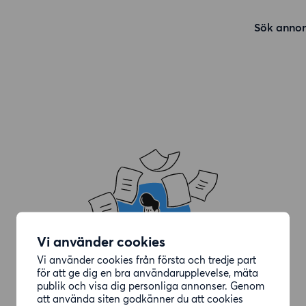
Sök annon
Vi använder cookies
Vi använder cookies från första och tredje part
för att ge dig en bra användarupplevelse, mäta
publik och visa dig personliga annonser. Genom
att använda siten godkänner du att cookies
Annonsen du letade efter är borttagen