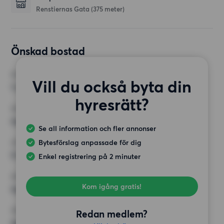
Renstiernas Gata
(375 meter)
Önskad bostad
RUM
Vill du också byta din
1 rum
hyresrätt?
MINST ANTAL KVADRATMETER
Inget val
Se all information och fler annonser
Bytesförslag anpassade för dig
HÖGSTA HYRA
5 000 kr
Enkel registrering på 2 minuter
KRAV
Kom igång gratis!
Inga speciella krav
ÖVRIGA PREFERENSER
Redan medlem?
Inga speciella preferenser