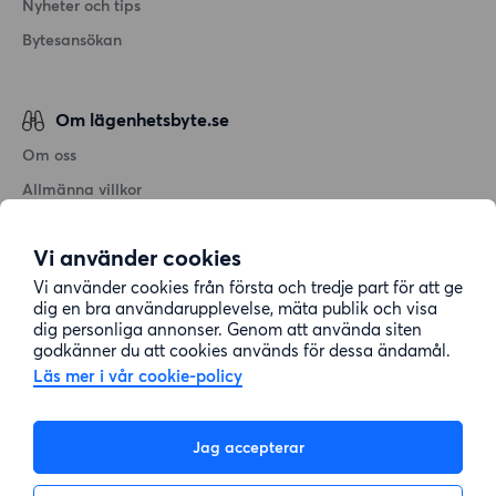
Nyheter och tips
Bytesansökan
Om lägenhetsbyte.se
Om oss
Allmänna villkor
Personuppgiftshantering
Vi använder cookies
Cookiepolicy
Vi använder cookies från första och tredje part för att ge
Sitemap
dig en bra användarupplevelse, mäta publik och visa
dig personliga annonser. Genom att använda siten
godkänner du att cookies används för dessa ändamål.
Kundtjänst
Läs mer i vår cookie-policy
Hjälp
Jag accepterar