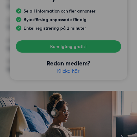
70 kvm
Se all information och fler annonser
Bytesförslag anpassade för dig
HÖGSTA HYRA
11 000 kr
Enkel registrering på 2 minuter
KRAV
Kom igång gratis!
Inga speciella krav
ÖVRIGA PREFERENSER
Redan medlem?
Inga speciella preferenser
Klicka här