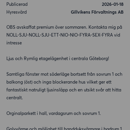
Publicerad
2026-01-18
Hyresvärd
Gillvikens Förvaltnings AB
OBS avskaffat premium över sommaren. Kontakta mig på
NOLL-SJU-NOLL-SJU-ETT-NIO-NIO-FYRA-SEX-FYRA vid
intresse
Ljus och Rymlig etagelägenhet i centrala Göteborg!
Samtliga fönster mot söderläge bortsett från sovrum 1 och
balkong (öst) och inga blockerande hus vilket ger ett
fantastiskt natruligt ljusinsläpp och en utsikt svår att hitta
centralt.
Orginalparkett i hall, vardagsrum och sovrum 1.
Golvvärme och möjlighet till handduksvärmare i badrum 1.