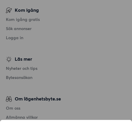
Kom igång
Kom igång gratis
Sök annonser
Logga in
Läs mer
Nyheter och tips
Bytesansökan
Om lägenhetsbyte.se
Om oss
Allmänna villkor
Personuppgiftshantering