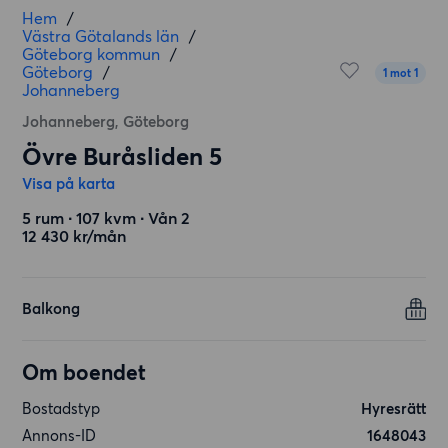
Hem
/
Västra Götalands län
/
Göteborg kommun
/
Göteborg
/
1 mot 1
Johanneberg
Johanneberg, Göteborg
Övre Buråsliden 5
Visa på karta
5 rum ∙ 107 kvm ∙ Vån 2
12 430 kr/mån
Balkong
Om boendet
Bostadstyp
Hyresrätt
Annons-ID
1648043