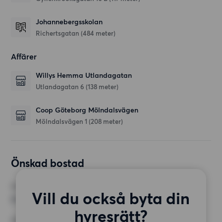
Johannebergsskolan
Richertsgatan
(484 meter)
Affärer
Willys Hemma Utlandagatan
Utlandagatan 6
(138 meter)
Coop Göteborg Mölndalsvägen
Mölndalsvägen 1
(208 meter)
Önskad bostad
RUM
Vill du också byta din
2 rum
hyresrätt?
MINST ANTAL KVADRATMETER