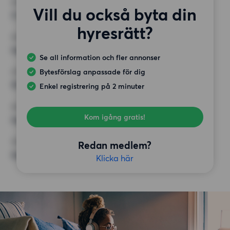
RUM
Vill du också byta din
3 rum
hyresrätt?
MINST ANTAL KVADRATMETER
Inget val
Se all information och fler annonser
Bytesförslag anpassade för dig
HÖGSTA HYRA
10 500 kr
Enkel registrering på 2 minuter
KRAV
Kom igång gratis!
Inga speciella krav
ÖVRIGA PREFERENSER
Redan medlem?
Inga speciella preferenser
Klicka här