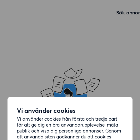
Sök annon
Vi använder cookies
Vi använder cookies från första och tredje part
för att ge dig en bra användarupplevelse, mäta
publik och visa dig personliga annonser. Genom
att använda siten godkänner du att cookies
Annonsen du letade efter är borttagen