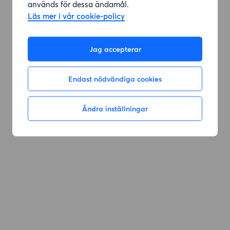
används för dessa ändamål.
Läs mer i vår cookie-policy
Gå till sök
Jag accepterar
Endast nödvändiga cookies
Ändra inställningar