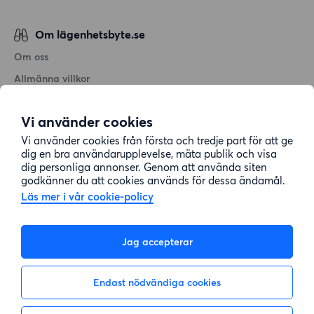
Om lägenhetsbyte.se
Om oss
Allmänna villkor
Personuppgiftshantering
Vi använder cookies
Cookiepolicy
Vi använder cookies från första och tredje part för att ge
Sitemap
dig en bra användarupplevelse, mäta publik och visa
dig personliga annonser. Genom att använda siten
godkänner du att cookies används för dessa ändamål.
Kundtjänst
Läs mer i vår cookie-policy
Hjälp
Jag accepterar
08-22 00 90
Endast nödvändiga cookies
E-post:
info@lagenhetsbyte.se