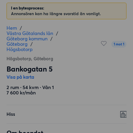
I en bytesprocess:
Annonsören kan ha längre svarstid än vanligt.
Hem
/
Västra Götalands län
/
Göteborg kommun
/
Göteborg
/
1 mot 1
Högsbotorp
Högsbotorp, Göteborg
Bankogatan 5
Visa på karta
2 rum ∙ 54 kvm ∙ Vån 1
7 600 kr/mån
Hiss