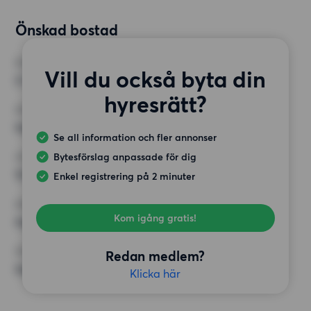
Önskad bostad
RUM
Vill du också byta din
2 rum
hyresrätt?
MINST ANTAL KVADRATMETER
Inget val
Se all information och fler annonser
Bytesförslag anpassade för dig
HÖGSTA HYRA
12 500 kr
Enkel registrering på 2 minuter
KRAV
Kom igång gratis!
Inga speciella krav
ÖVRIGA PREFERENSER
Redan medlem?
Inga speciella preferenser
Klicka här