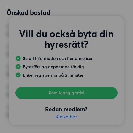
Önskad bostad
RUM
Vill du också byta din
4 rum
hyresrätt?
MINST ANTAL KVADRATMETER
Inget val
Se all information och fler annonser
Bytesförslag anpassade för dig
HÖGSTA HYRA
18 000 kr
Enkel registrering på 2 minuter
KRAV
Kom igång gratis!
Inga speciella krav
ÖVRIGA PREFERENSER
Redan medlem?
Inga speciella preferenser
Klicka här