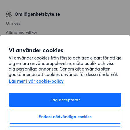
Om lägenhetsbyte.se
Om oss
Allmänna villkor
Personuppgiftshantering
Vi använder cookies
Cookiepolicy
Vi använder cookies från första och tredje part för att ge
Sitemap
dig en bra användarupplevelse, mäta publik och visa
dig personliga annonser. Genom att använda siten
godkänner du att cookies används för dessa ändamål.
Kundtjänst
Läs mer i vår cookie-policy
Hjälp
Jag accepterar
08-22 00 90
Endast nödvändiga cookies
E-post:
info@lagenhetsbyte.se