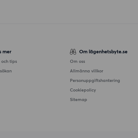
s mer
Om lägenhetsbyte.se
 och tips
Om oss
nsökan
Allmänna villkor
Personuppgiftshantering
Cookiepolicy
Sitemap