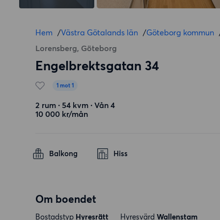
Hem
/
Västra Götalands län
/
Göteborg kommun
Lorensberg, Göteborg
Engelbrektsgatan 34
1 mot 1
2 rum ∙ 54 kvm ∙ Vån 4
10 000 kr/mån
Balkong
Hiss
Om boendet
Bostadstyp
Hyresrätt
Hyresvärd
Wallenstam