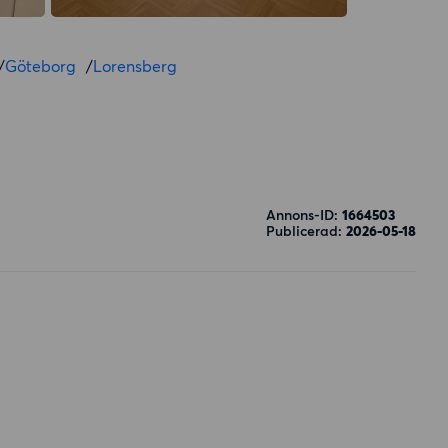
/
Göteborg
/
Lorensberg
Annons-ID:
1664503
Publicerad:
2026-05-18