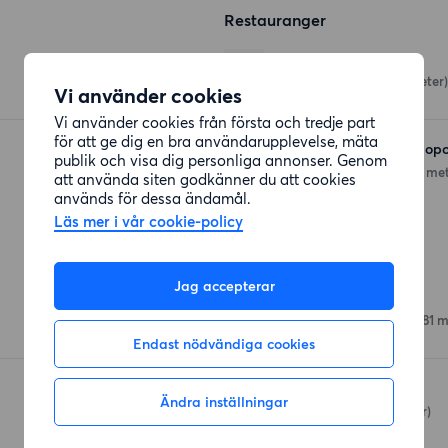
Restauranger
Tien Tsin
Engelbrektsgatan
(23 meter)
Vi använder cookies
Vi använder cookies från första och tredje part
för att ge dig en bra användarupplevelse, mäta
Le Pain Français Cosmopo
publik och visa dig personliga annonser. Genom
Engelbrektsgatan 32
(43 met
att använda siten godkänner du att cookies
används för dessa ändamål.
Läs mer i vår cookie-policy
Affärer
Jag accepterar
Coop Konsum Avenyn
Kungsportsavenyen 26
(81 m
Endast nödvändiga cookies
Willy's Hemma
Ändra inställningar
Vasagatan 45
(242 meter)