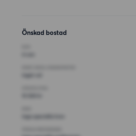
Önskad bostad
RUM
4 rum
MINST ANTAL KVADRATMETER
Inget val
HÖGSTA HYRA
15 500 kr
KRAV
Inga speciella krav
ÖVRIGA PREFERENSER