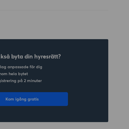
ckså byta din hyresrätt?
slag anpassade för dig
nom hela bytet
gistrering på 2 minuter
Kom igång gratis