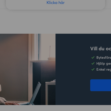
Klicka här
Vill du o
Bytesför
Hjälp ge
Enkel re