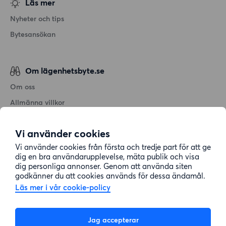
Läs mer
Nyheter och tips
Bytesansökan
Om lägenhetsbyte.se
Om oss
Allmänna villkor
Personuppgiftshantering
Vi använder cookies
Cookiepolicy
Vi använder cookies från första och tredje part för att ge
Sitemap
dig en bra användarupplevelse, mäta publik och visa
dig personliga annonser. Genom att använda siten
godkänner du att cookies används för dessa ändamål.
Kundtjänst
Läs mer i vår cookie-policy
Hjälp
Jag accepterar