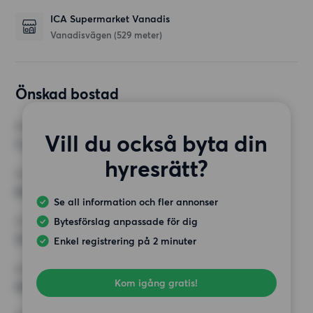
ICA Supermarket Vanadis
Vanadisvägen
(529 meter)
Önskad bostad
RUM
Vill du också byta din
1 rum
hyresrätt?
MINST ANTAL KVADRATMETER
63 kvm
Se all information och fler annonser
Bytesförslag anpassade för dig
HÖGSTA HYRA
12 000 kr
Enkel registrering på 2 minuter
KRAV
Kom igång gratis!
Hiss