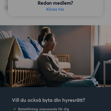
ÖVRIGA PREFERENSER
Redan medlem?
Bildad BRF, Öppen spis/kakelugn
Klicka här
Vill du också byta din hyresrätt?
Bytesförslag anpassade för dig