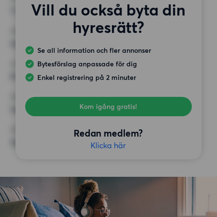
Vill du också byta din
1 rum
hyresrätt?
MINST ANTAL KVADRATMETER
Inget val
Se all information och fler annonser
Bytesförslag anpassade för dig
HÖGSTA HYRA
8 000 kr
Enkel registrering på 2 minuter
KRAV
Kom igång gratis!
Inga speciella krav
ÖVRIGA PREFERENSER
Redan medlem?
Inga speciella preferenser
Klicka här