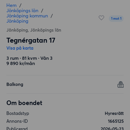
Hem
/
Jönköpings län
/
Jönköping kommun
/
1 mot 1
Jönköping
Jönköping, Jönköpings län
Tegnérgatan 17
Visa på karta
3 rum ∙ 81 kvm ∙ Vån 3
9 890 kr/mån
Balkong
Om boendet
Bostadstyp
Hyresrätt
Annons-ID
1665125
Publicerad
2026-05-23