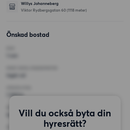
Willys Johanneberg
Viktor Rydbergsgatan 60
(1118 meter)
Önskad bostad
RUM
1 rum
MINST ANTAL KVADRATMETER
Inget val
HÖGSTA HYRA
7 500 kr
KRAV
Vill du också byta din
Inga speciella krav
hyresrätt?
ÖVRIGA PREFERENSER