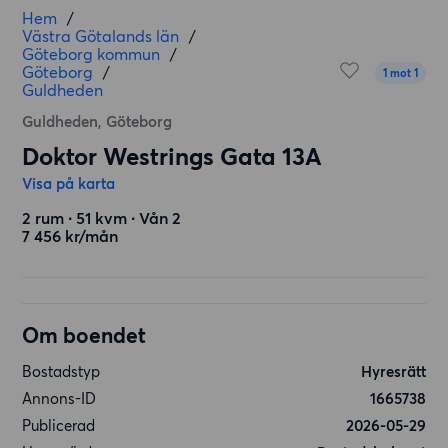
Hem
/
Västra Götalands län
/
Göteborg kommun
/
Göteborg
/
1 mot 1
Guldheden
Guldheden, Göteborg
Doktor Westrings Gata 13A
Visa på karta
2 rum ∙ 51 kvm ∙ Vån 2
7 456 kr/mån
Om boendet
Bostadstyp
Hyresrätt
Annons-ID
1665738
Publicerad
2026-05-29