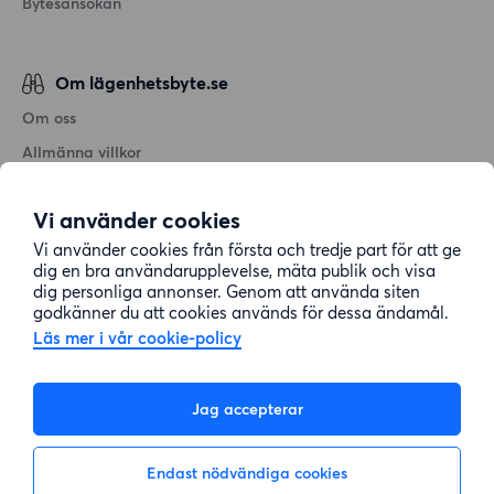
Bytesansökan
Om lägenhetsbyte.se
Om oss
Allmänna villkor
Personuppgiftshantering
Vi använder cookies
Cookiepolicy
Vi använder cookies från första och tredje part för att ge
Sitemap
dig en bra användarupplevelse, mäta publik och visa
dig personliga annonser. Genom att använda siten
godkänner du att cookies används för dessa ändamål.
Kundtjänst
Läs mer i vår cookie-policy
Hjälp
Jag accepterar
08-22 00 90
Endast nödvändiga cookies
E-post:
info@lagenhetsbyte.se