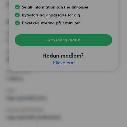
Inga speciella preferenser
Se all information och fler annonser
Bytesförslag anpassade för dig
Alternativt önskemål
Enkel registrering på 2 minuter
RUM
1 rum
Kom igång gratis!
MINST ANTAL KVADRATMETER
Redan medlem?
30 kvm
Klicka här
HÖGSTA HYRA
7 500 kr
KRAV
Inga speciella krav
ÖVRIGA PREFERENSER
Inga speciella preferenser