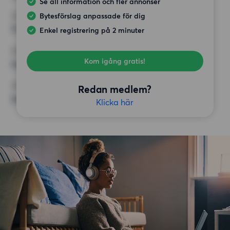
Se all information och fler annonser
Bytesförslag anpassade för dig
HÖGSTA HYRA
11 000 kr
Enkel registrering på 2 minuter
KRAV
Kom igång gratis!
Inga speciella krav
ÖVRIGA PREFERENSER
Redan medlem?
Inga speciella preferenser
Klicka här