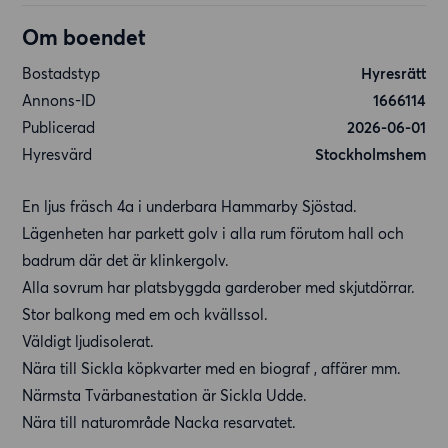
Om boendet
Bostadstyp
Hyresrätt
Annons-ID
1666114
Publicerad
2026-06-01
Hyresvärd
Stockholmshem
En ljus fräsch 4a i underbara Hammarby Sjöstad.
Lägenheten har parkett golv i alla rum förutom hall och
badrum där det är klinkergolv.
Alla sovrum har platsbyggda garderober med skjutdörrar.
Stor balkong med em och kvällssol.
Väldigt ljudisolerat.
Nära till Sickla köpkvarter med en biograf , affärer mm.
Närmsta Tvärbanestation är Sickla Udde.
Nära till naturområde Nacka resarvatet.