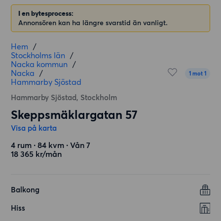
I en bytesprocess:
Annonsören kan ha längre svarstid än vanligt.
Hem
/
Stockholms län
/
Nacka kommun
/
Nacka
/
1 mot 1
Hammarby Sjöstad
Hammarby Sjöstad, Stockholm
Skeppsmäklargatan 57
Visa på karta
4 rum ∙ 84 kvm ∙ Vån 7
18 365 kr/mån
Balkong
Hiss