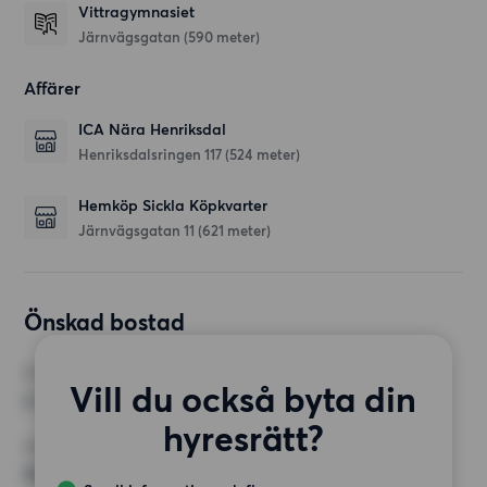
Vittragymnasiet
Järnvägsgatan
(590 meter)
Affärer
ICA Nära Henriksdal
Henriksdalsringen 117
(524 meter)
Hemköp Sickla Köpkvarter
Järnvägsgatan 11
(621 meter)
Önskad bostad
RUM
Vill du också byta din
2 rum
hyresrätt?
MINST ANTAL KVADRATMETER
55 kvm