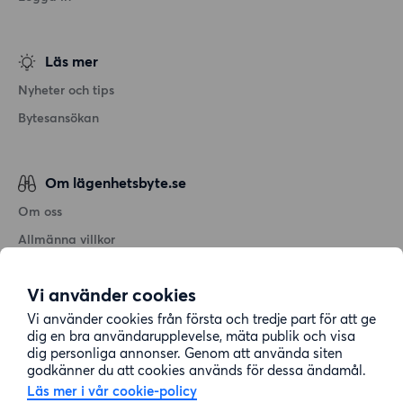
Läs mer
Nyheter och tips
Bytesansökan
Om lägenhetsbyte.se
Om oss
Allmänna villkor
Personuppgiftshantering
Vi använder cookies
Cookiepolicy
Vi använder cookies från första och tredje part för att ge
Sitemap
dig en bra användarupplevelse, mäta publik och visa
dig personliga annonser. Genom att använda siten
godkänner du att cookies används för dessa ändamål.
Kundtjänst
Läs mer i vår cookie-policy