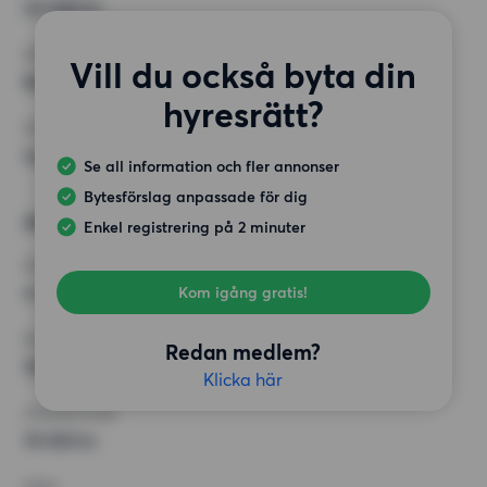
20 000 kr
KRAV
Vill du också byta din
Balkong,
hyresrätt?
ÖVRIGA PREFERENSER
Inga speciella preferenser
Se all information och fler annonser
Bytesförslag anpassade för dig
Alternativt önskemål
Enkel registrering på 2 minuter
RUM
4 rum
Kom igång gratis!
MINST ANTAL KVADRATMETER
Redan medlem?
100 kvm
Klicka här
HÖGSTA HYRA
19 000 kr