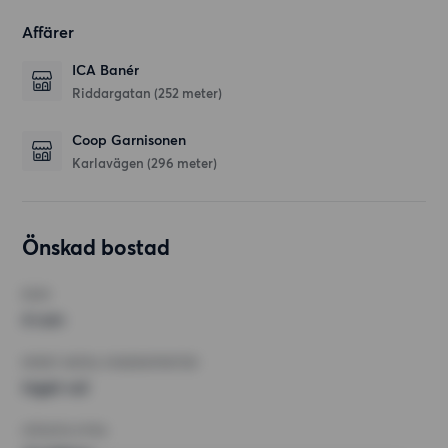
Affärer
ICA Banér
Riddargatan
(252 meter)
Coop Garnisonen
Karlavägen
(296 meter)
Önskad bostad
RUM
4 rum
MINST ANTAL KVADRATMETER
Inget val
HÖGSTA HYRA