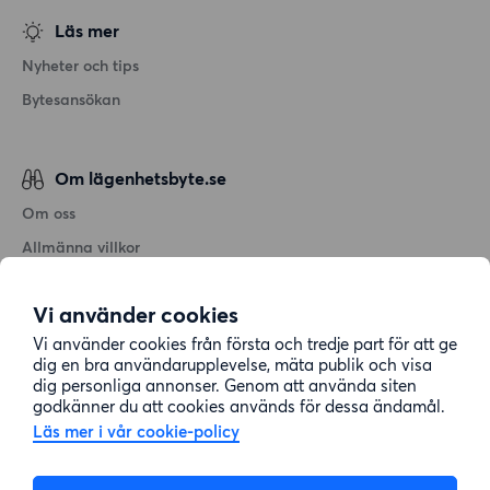
Läs mer
Nyheter och tips
Bytesansökan
Om lägenhetsbyte.se
Om oss
Allmänna villkor
Personuppgiftshantering
Vi använder cookies
Cookiepolicy
Vi använder cookies från första och tredje part för att ge
Sitemap
dig en bra användarupplevelse, mäta publik och visa
dig personliga annonser. Genom att använda siten
godkänner du att cookies används för dessa ändamål.
Kundtjänst
Läs mer i vår cookie-policy
Hjälp