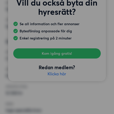
Vill du också byta din
KRAV
Inga speciella krav
hyresrätt?
ÖVRIGA PREFERENSER
Se all information och fler annonser
Inga speciella preferenser
Bytesförslag anpassade för dig
Enkel registrering på 2 minuter
Önskad bostad 2
RUM
Kom igång gratis!
2 rum
Redan medlem?
MINST ANTAL KVADRATMETER
Klicka här
Inget val
HÖGSTA HYRA
12 500 kr
KRAV
Inga speciella krav