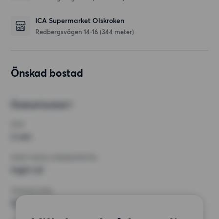
ICA Supermarket Olskroken
Redbergsvägen 14-16
(344 meter)
Önskad bostad
Önskad bostad 1
RUM
2 rum
MINST ANTAL KVADRATMETER
Inget val
HÖGSTA HYRA
12 000 kr