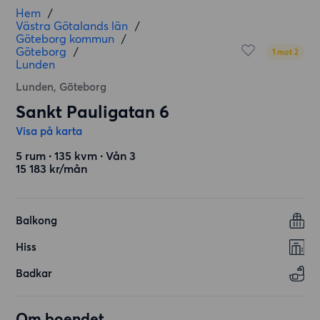
Hem
/
Västra Götalands län
/
Göteborg kommun
/
Göteborg
/
1 mot 2
Lunden
Lunden, Göteborg
Sankt Pauligatan 6
Visa på karta
5 rum ∙ 135 kvm ∙ Vån 3
15 183 kr/mån
Balkong
Hiss
Badkar
Om boendet