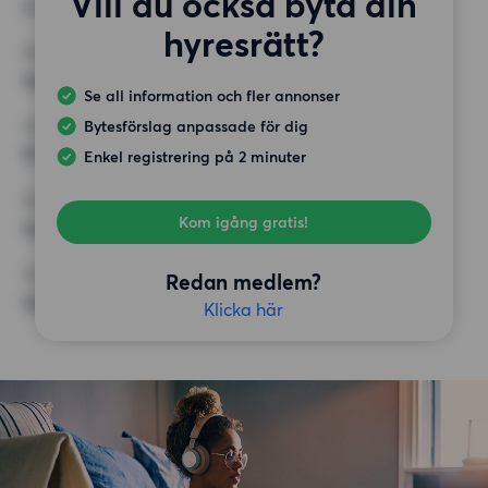
Vill du också byta din
2 rum
hyresrätt?
MINST ANTAL KVADRATMETER
Inget val
Se all information och fler annonser
Bytesförslag anpassade för dig
HÖGSTA HYRA
8 500 kr
Enkel registrering på 2 minuter
KRAV
Kom igång gratis!
Inga speciella krav
ÖVRIGA PREFERENSER
Redan medlem?
Inga speciella preferenser
Klicka här