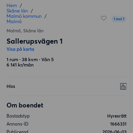
Hem
/
Skåne län
/
Malmö kommun
/
1 mot 1
Malmö
Malmö, Skåne län
Sallerupsvägen 1
Visa på karta
1 rum ∙ 38 kvm ∙ Vån 5
6 141 kr/mån
Hiss
Om boendet
Bostadstyp
Hyresrätt
Annons-ID
1666331
Publicerad
2026-06-03