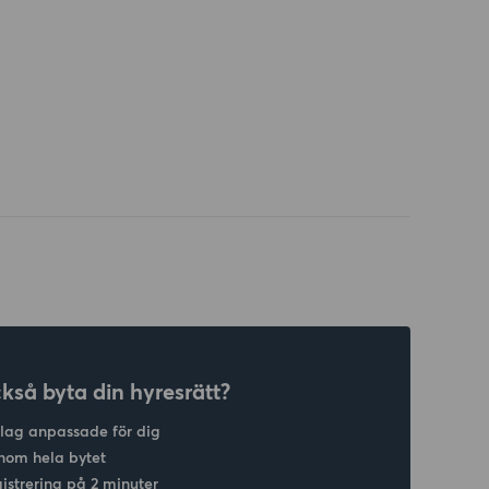
ckså byta din hyresrätt?
slag anpassade för dig
nom hela bytet
gistrering på 2 minuter