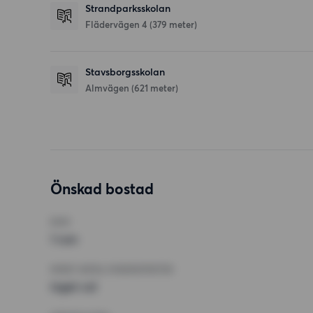
Strandparksskolan
Flädervägen 4
(379 meter)
Stavsborgsskolan
Almvägen
(621 meter)
Önskad bostad
RUM
1 rum
MINST ANTAL KVADRATMETER
Inget val