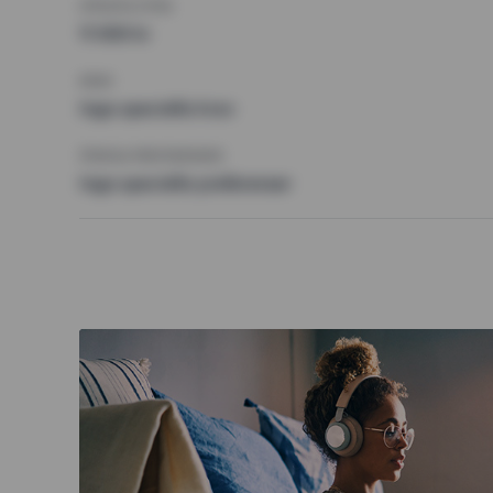
HÖGSTA HYRA
11 000 kr
KRAV
Inga speciella krav
ÖVRIGA PREFERENSER
Inga speciella preferenser