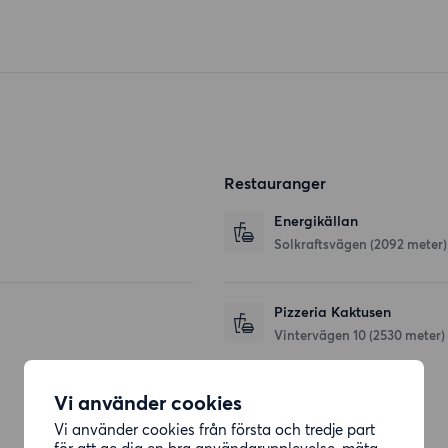
Restauranger
Energikällan
Solkraftsvägen
(2092 meter)
Pizzeria Kaktusen
Vintervägen 10
(2530 meter)
Vi använder cookies
Affärer
Vi använder cookies från första och tredje part
för att ge dig en bra användarupplevelse, mäta