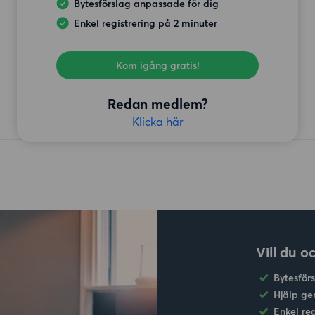
Bytesförslag anpassade för dig
Enkel registrering på 2 minuter
Kom igång gratis!
Redan medlem?
Klicka här
Vill du o
Bytesför
Hjälp ge
Enkel re