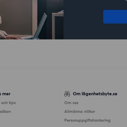
s mer
Om lägenhetsbyte.se
 och tips
Om oss
nsökan
Allmänna villkor
Personuppgiftshantering