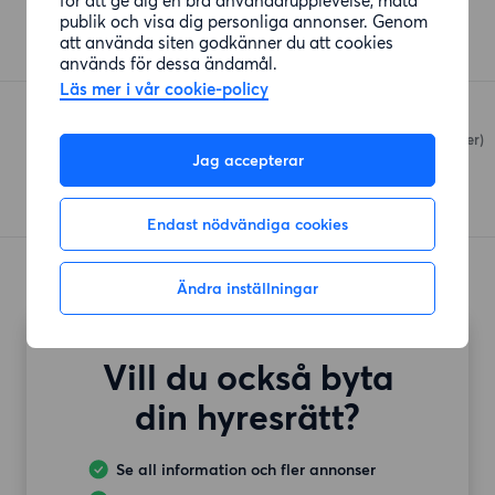
ICA Nära Älta
publik och visa dig personliga annonser. Genom
undefined
(324 meter)
att använda siten godkänner du att cookies
används för dessa ändamål.
Läs mer i vår cookie-policy
Coop Älta Gård
Ältavägen 170
(1042 meter)
Jag accepterar
Endast nödvändiga cookies
Ändra inställningar
Vill du också byta
din hyresrätt?
Se all information och fler annonser