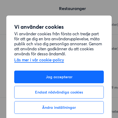
Restauranger
Lucky House
Stockholmsvägen
(47 meter
Vi använder cookies
Vi använder cookies från första och tredje part
för att ge dig en bra användarupplevelse, mäta
Mamma Mia
publik och visa dig personliga annonser. Genom
Stockholmsvägen
(63 meter
att använda siten godkänner du att cookies
används för dessa ändamål.
Läs mer i vår cookie-policy
Affärer
Jag accepterar
Hemköp Bålsta
Stockholmsvägen 14
(249 m
Endast nödvändiga cookies
Lidl
Ändra inställningar
Stockholmsvägen
(938 mete