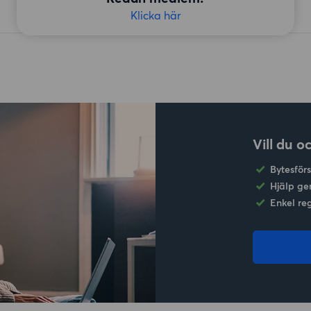
Klicka här
Vill du o
Bytesför
Hjälp ge
Enkel re