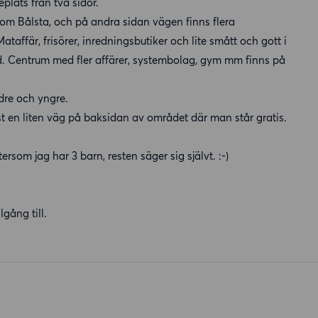
lats från två sidor.
om Bålsta, och på andra sidan vägen finns flera
ataffär, frisörer, inredningsbutiker och lite smått och gott i
. Centrum med fler affärer, systembolag, gym mm finns på
dre och yngre.
st en liten väg på baksidan av området där man står gratis.
ersom jag har 3 barn, resten säger sig självt. :-)
lgång till.