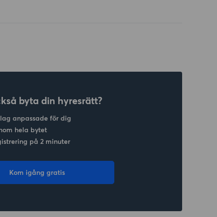
ckså byta din hyresrätt?
slag anpassade för dig
nom hela bytet
gistrering på 2 minuter
Kom igång gratis