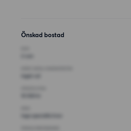
Önskad bostad
RUM
2 rum
MINST ANTAL KVADRATMETER
Inget val
HÖGSTA HYRA
10 500 kr
KRAV
Inga speciella krav
ÖVRIGA PREFERENSER