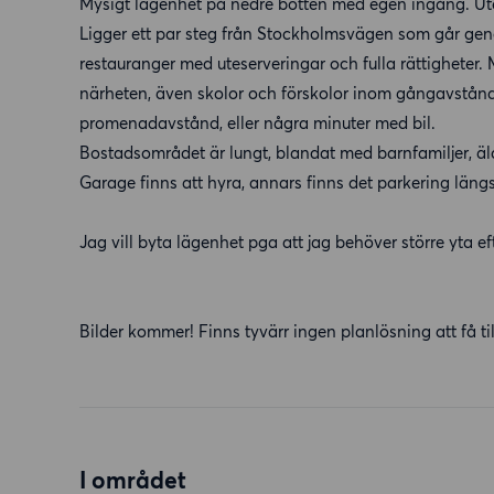
Mysigt lägenhet på nedre botten med egen ingång. Utep
Ligger ett par steg från Stockholmsvägen som går gen
restauranger med uteserveringar och fulla rättigheter. M
närheten, även skolor och förskolor inom gångavstånd
promenadavstånd, eller några minuter med bil.
Bostadsområdet är lungt, blandat med barnfamiljer, äl
Garage finns att hyra, annars finns det parkering läng
Jag vill byta lägenhet pga att jag behöver större yta eft
Bilder kommer! Finns tyvärr ingen planlösning att få til
I området