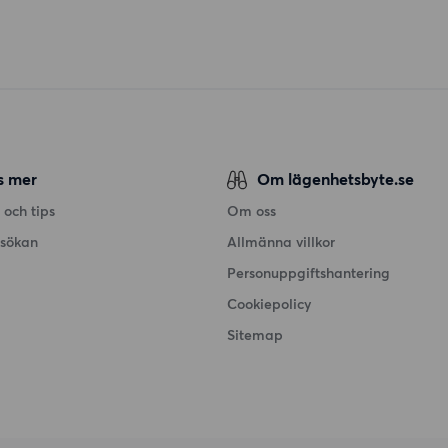
s mer
Om lägenhetsbyte.se
 och tips
Om oss
nsökan
Allmänna villkor
Personuppgiftshantering
Cookiepolicy
Sitemap