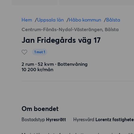
Hem
/
Uppsala län
/
Håbo kommun
/
Bålsta
Centrum-Fånäs-Nydal-Västerängen, Bålsta
Jan Fridegårds väg 17
1 mot 1
2 rum ∙ 52 kvm ∙ Bottenvåning
10 200 kr/mån
Om boendet
Bostadstyp
Hyresrätt
Hyresvärd
Lorentz fastighete