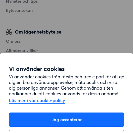
Nyheter och tips
Bytesansökan
Om lägenhetsbyte.se
Om oss
Allmänna villkor
Personuppgiftshantering
Vi använder cookies
Cookiepolicy
Vi använder cookies från första och tredje part för att ge
Sitemap
dig en bra användarupplevelse, mäta publik och visa
dig personliga annonser. Genom att använda siten
godkänner du att cookies används för dessa ändamål.
Kundtjänst
Läs mer i vår cookie-policy
Hjälp
Jag accepterar
08-22 00 90