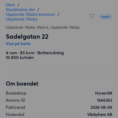
Hem
/
Stockholms län
/
Upplands Väsby kommun
/
1 mot 1
Upplands Väsby
Upplands Väsby Västra, Upplands Väsby
Sadelgatan 22
Visa på karta
4 rum ∙ 83 kvm ∙ Bottenvåning
10 800 kr/mån
Om boendet
Bostadstyp
Hyresrätt
Annons-ID
1666362
Publicerad
2026-06-04
Hyresvärd
Väsbyhem AB