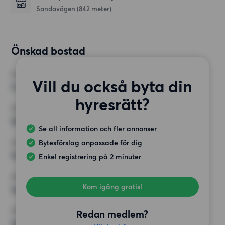
Sandavägen
(842 meter)
Önskad bostad
RUM
Vill du också byta din
3 rum
hyresrätt?
MINST ANTAL KVADRATMETER
50 kvm
Se all information och fler annonser
Bytesförslag anpassade för dig
HÖGSTA HYRA
12 500 kr
Enkel registrering på 2 minuter
KRAV
Kom igång gratis!
Inga speciella krav
ÖVRIGA PREFERENSER
Redan medlem?
Inga speciella preferenser