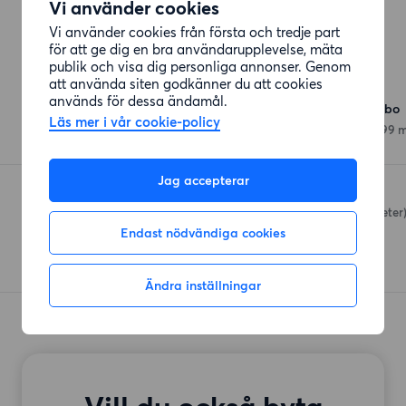
Vi använder cookies
Vi använder cookies från första och tredje part
för att ge dig en bra användarupplevelse, mäta
publik och visa dig personliga annonser. Genom
Affärer
att använda siten godkänner du att cookies
används för dessa ändamål.
ICA Supermarket Högsbo
Läs mer i vår cookie-policy
Axel Dahlströms Torg
(399 m
Jag accepterar
ICA Nära Högsbohöjd
Sjupundsgatan 4
(418 meter
Endast nödvändiga cookies
Ändra inställningar