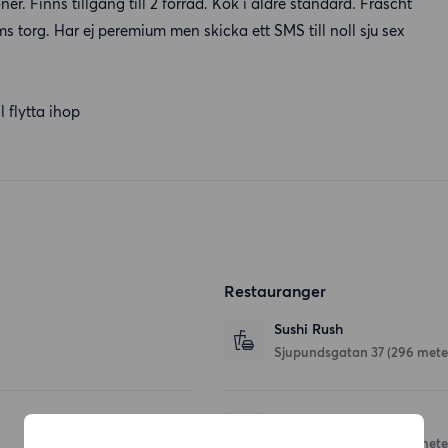
r. Finns tillgång till 2 förråd. Kök i äldre standard. Fräscht
 torg. Har ej peremium men skicka ett SMS till noll sju sex
l flytta ihop
Restauranger
Sushi Rush
Sjupundsgatan 37
(296 mete
Höjdens Peperoni
Sjupundsgatan 29
(333 mete