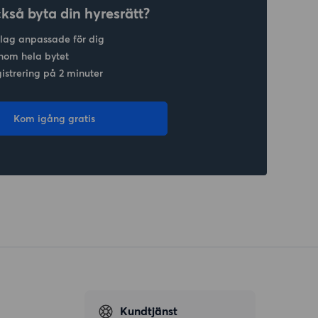
ckså byta din hyresrätt?
slag anpassade för dig
nom hela bytet
gistrering på 2 minuter
Kom igång gratis
Kundtjänst