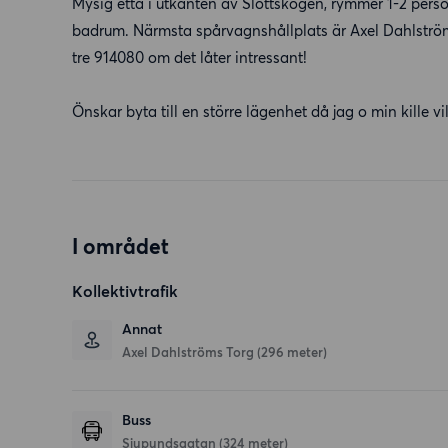
Mysig etta i utkanten av Slottskogen, rymmer 1-2 persone
badrum. Närmsta spårvagnshållplats är Axel Dahlströms
tre 914080 om det låter intressant!
Önskar byta till en större lägenhet då jag o min kille vil
I området
Kollektivtrafik
Annat
Axel Dahlströms Torg (296 meter)
Buss
Sjupundsgatan (324 meter)