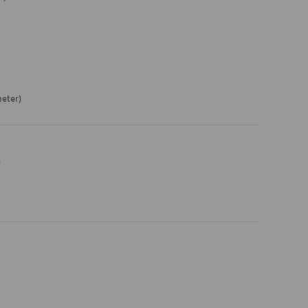
eter)
)