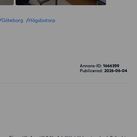
/
Göteborg
/
Högsbotorp
Annons-ID:
1666399
Publicerad:
2026-06-04