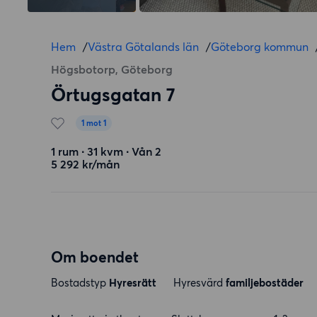
Hem
/
Västra Götalands län
/
Göteborg kommun
Högsbotorp, Göteborg
Örtugsgatan 7
1 mot 1
1 rum ∙ 31 kvm ∙ Vån 2
5 292 kr/mån
Om boendet
Bostadstyp
Hyresrätt
Hyresvärd
familjebostäder