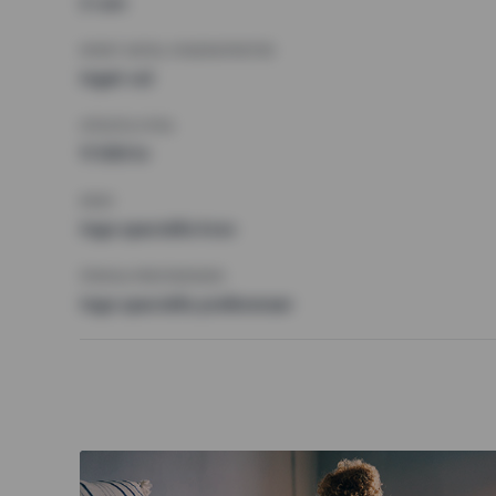
2 rum
MINST ANTAL KVADRATMETER
Inget val
HÖGSTA HYRA
11 500 kr
KRAV
Inga speciella krav
ÖVRIGA PREFERENSER
Inga speciella preferenser