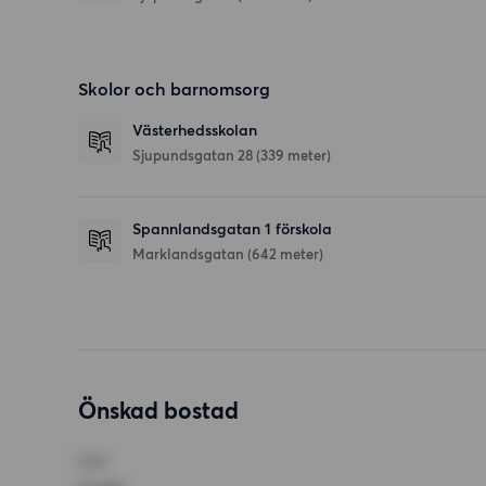
Skolor och barnomsorg
Västerhedsskolan
Sjupundsgatan 28
(339 meter)
Spannlandsgatan 1 förskola
Marklandsgatan
(642 meter)
Önskad bostad
RUM