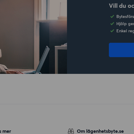
Vill du o
Bytesför
Hjälp ge
Enkel re
s mer
Om lägenhetsbyte.se