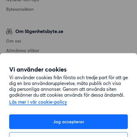
Bytesansökan
Om lägenhetsbyte.se
Om oss
Allmänna villkor
Personuppgiftshantering
Vi använder cookies
Cookiepolicy
Vi använder cookies från första och tredje part för att ge
Sitemap
dig en bra användarupplevelse, mäta publik och visa
dig personliga annonser. Genom att använda siten
godkänner du att cookies används för dessa ändamål.
Kundtjänst
Läs mer i vår cookie-policy
Hjälp
Jag accepterar
08-22 00 90