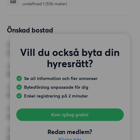
undefined 1
(536 meter)
Önskad bostad
RUM
Vill du också byta din
2 rum
hyresrätt?
MINST ANTAL KVADRATMETER
Inget val
Se all information och fler annonser
Bytesförslag anpassade för dig
HÖGSTA HYRA
9 500 kr
Enkel registrering på 2 minuter
KRAV
Kom igång gratis!
Inga speciella krav
ÖVRIGA PREFERENSER
Redan medlem?
Inga speciella preferenser
Klicka här