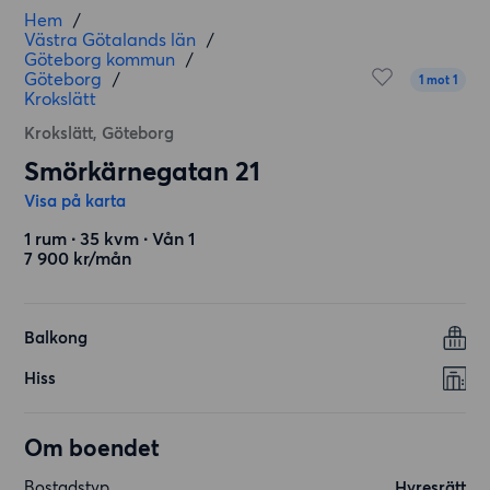
Hem
/
Västra Götalands län
/
Göteborg kommun
/
Göteborg
/
1 mot 1
Krokslätt
Krokslätt, Göteborg
Smörkärnegatan 21
Visa på karta
1 rum ∙ 35 kvm ∙ Vån 1
7 900 kr/mån
Balkong
Hiss
Om boendet
Bostadstyp
Hyresrätt