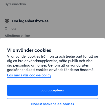
Bytesansökan
Om lägenhetsbyte.se
Om oss
Allmänna villkor
Personuppgiftshantering
Vi använder cookies
Cookiepolicy
Vi använder cookies från första och tredje part för att ge
Sitemap
dig en bra användarupplevelse, mäta publik och visa
dig personliga annonser. Genom att använda siten
godkänner du att cookies används för dessa ändamål.
Kundtjänst
Läs mer i vår cookie-policy
Hjälp
Jag accepterar
08-22 00 90
Endast nödvändiga cookies