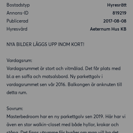
Bostadstyp
Hyresrätt
Annons-ID
819219
Publicerad
2017-08-08
Hyresvärd
Aeternum Hus KB
NYA BILDER LÄGGS UPP INOM KORT!
Vardagsrum:
Vardagsrummet är stort och vitmålad. Det får plats med
bl.a en soffa och matsalsbord. Ny parkettgolv i
vardagsrummet sen vår 2016. Balkongen är anknuten till
detta rum.
Sovrum:
Masterbedroom har en ny parkettgolv sen 2019. Här har vi
även en stor walkin-closet med både hyllor, krokar och
stång. Det finns utrymme för byråer om man vill ha det.