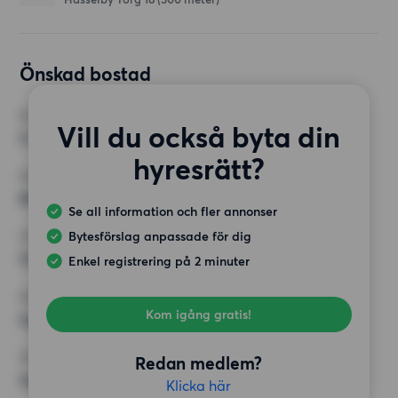
Önskad bostad
RUM
Vill du också byta din
5 rum
hyresrätt?
MINST ANTAL KVADRATMETER
80 kvm
Se all information och fler annonser
Bytesförslag anpassade för dig
HÖGSTA HYRA
13 000 kr
Enkel registrering på 2 minuter
KRAV
Kom igång gratis!
Inga speciella krav
ÖVRIGA PREFERENSER
Redan medlem?
Inga speciella preferenser
Klicka här