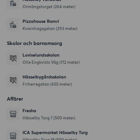
Ormängstorget
(264 meter)
Pizzahouse Romri
Kvarnhagsgatan
(293 meter)
Skolor och barnomsorg
Loviselundsskolan
Olle Engkvists Väg
(172 meter)
Hässelbygårdsskolan
Friherregatan
(655 meter)
Affärer
Fresha
Hässelby Torg 7
(500 meter)
ICA Supermarket Hässelby Torg
Hässelby Torg 18
(500 meter)