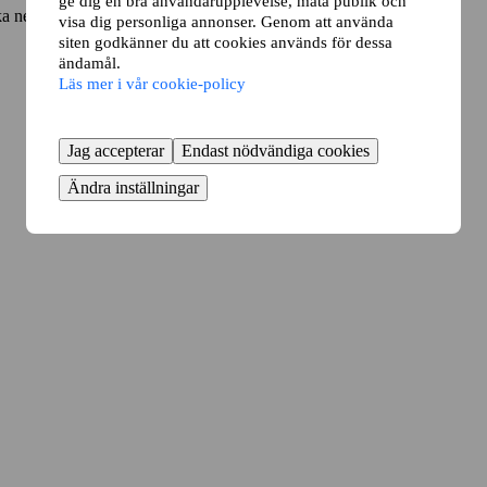
ge dig en bra användarupplevelse, mäta publik och
 nej till de som inte är intressanta.
visa dig personliga annonser. Genom att använda
siten godkänner du att cookies används för dessa
ändamål.
Läs mer i vår cookie-policy
Jag accepterar
Endast nödvändiga cookies
Ändra inställningar