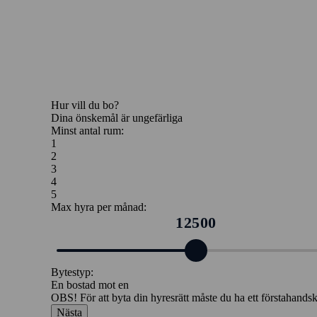
Hur vill du bo?
Dina önskemål är ungefärliga
Minst antal rum:
1
2
3
4
5
Max hyra per månad:
12500
Bytestyp:
En bostad mot en
OBS!
För att byta din hyresrätt måste du ha ett förstahands
Nästa