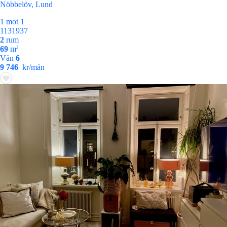
Nöbbelöv, Lund
1 mot 1
1131937
2
rum
•
69
m
2
•
Vån
6
9 746
kr/mån