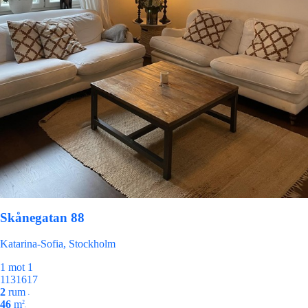
Skånegatan 88
Katarina-Sofia, Stockholm
1 mot 1
1131617
2
rum
•
46
m
2
•