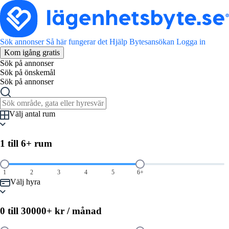
Sök annonser
Så här fungerar det
Hjälp
Bytesansökan
Logga in
Kom igång gratis
Sök på annonser
Sök på önskemål
Sök på annonser
Välj antal rum
1 till 6+
rum
1
2
3
4
5
6+
Välj hyra
0
till 30000+
kr / månad