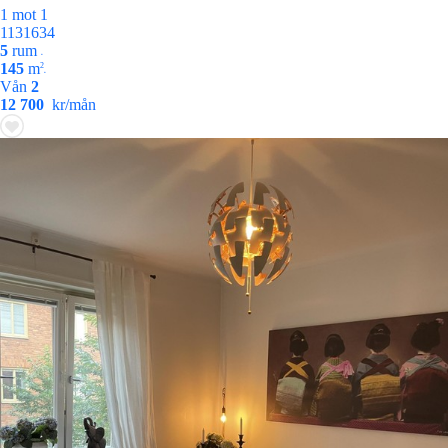
1 mot 1
1131634
5
rum
•
145
m
2
•
Vån
2
12 700
kr/mån