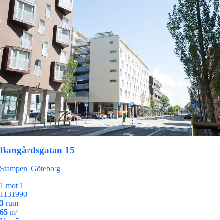
Bangårdsgatan 15
Stampen, Göteborg
1 mot 1
1131990
3
rum
•
65
m
2
•