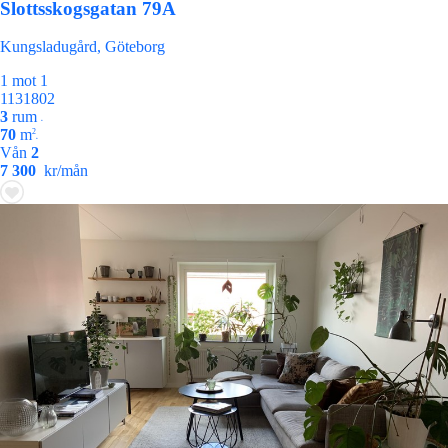
Slottsskogsgatan 79A
Kungsladugård, Göteborg
1 mot 1
1131802
3
rum
•
70
m
2
•
Vån
2
7 300
kr/mån