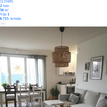
1131695
2
rum
•
56
m
2
•
Vån
1
6 715
kr/mån