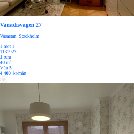
Vanadisvägen 27
Vasastan, Stockholm
1 mot 1
1131923
1
rum
•
40
m
2
•
Vån
5
4 400
kr/mån