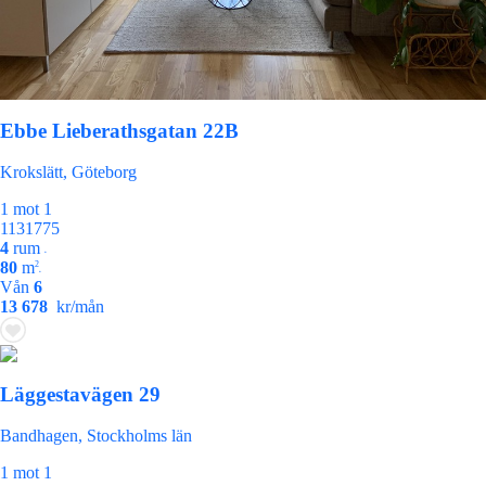
Ebbe Lieberathsgatan 22B
Krokslätt, Göteborg
1 mot 1
1131775
4
rum
•
80
m
2
•
Vån
6
13 678
kr/mån
Läggestavägen 29
Bandhagen, Stockholms län
1 mot 1