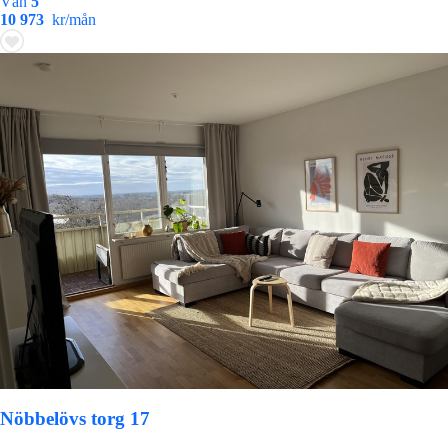
Vån
5
10 973
kr/mån
Nöbbelövs torg 17