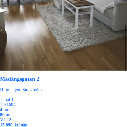
Madängsgatan 2
Hjorthagen, Stockholm
1 mot 1
1131694
4
rum
•
80
m
2
•
Vån
2
15 890
kr/mån