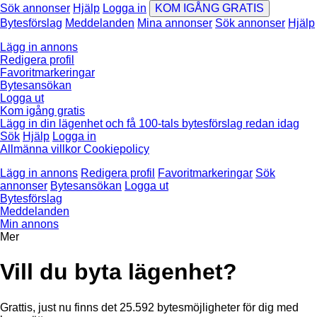
Sök annonser
Hjälp
Logga in
KOM IGÅNG GRATIS
Bytesförslag
Meddelanden
Mina annonser
Sök annonser
Hjälp
Lägg in annons
Redigera profil
Favoritmarkeringar
Bytesansökan
Logga ut
Kom igång gratis
Lägg in din lägenhet och få 100-tals bytesförslag redan idag
Sök
Hjälp
Logga in
Allmänna villkor
Cookiepolicy
Lägg in annons
Redigera profil
Favoritmarkeringar
Sök
annonser
Bytesansökan
Logga ut
Bytesförslag
Meddelanden
Min annons
Mer
Vill du byta lägenhet?
Grattis, just nu finns det
25.592
bytesmöjligheter för dig med