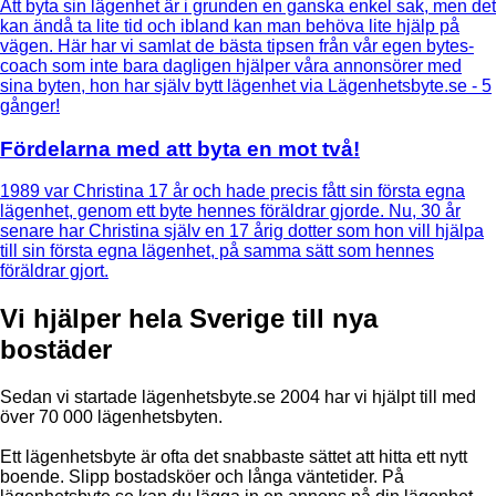
Att byta sin lägenhet är i grunden en ganska enkel sak, men det
kan ändå ta lite tid och ibland kan man behöva lite hjälp på
vägen. Här har vi samlat de bästa tipsen från vår egen bytes-
coach som inte bara dagligen hjälper våra annonsörer med
sina byten, hon har själv bytt lägenhet via Lägenhetsbyte.se - 5
gånger!
Fördelarna med att byta en mot två!
1989 var Christina 17 år och hade precis fått sin första egna
lägenhet, genom ett byte hennes föräldrar gjorde. Nu, 30 år
senare har Christina själv en 17 årig dotter som hon vill hjälpa
till sin första egna lägenhet, på samma sätt som hennes
föräldrar gjort.
Vi hjälper hela Sverige till nya
bostäder
Sedan vi startade lägenhetsbyte.se 2004 har vi hjälpt till med
över 70 000 lägenhetsbyten.
Ett lägenhetsbyte är ofta det snabbaste sättet att hitta ett nytt
boende. Slipp bostadsköer och långa väntetider. På