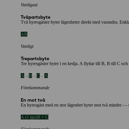
Vanligast
Tvåpartsbyte
Två hyresgäster byter lägenheter direkt med varandra. Enkl
AB
Vanligt
Trepartsbyte
Tre hyresgäster byter i en kedja. A flyttar till B, B till C oc
A
→
B
→
C
→
A
Förekommande
En mot två
En hyresgäst med en stor lägenhet byter mot två mindre — ti
A (1 lgn)B + C