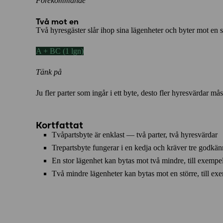
Förekommande
Två mot en
Två hyresgäster slår ihop sina lägenheter och byter mot en st
A + BC (1 lgn)
Tänk på
Ju fler parter som ingår i ett byte, desto fler hyresvärdar
Kortfattat
Tvåpartsbyte är enklast — två parter, två hyresvärdar
Trepartsbyte fungerar i en kedja och kräver tre godkä
En stor lägenhet kan bytas mot två mindre, till exempe
Två mindre lägenheter kan bytas mot en större, till exem