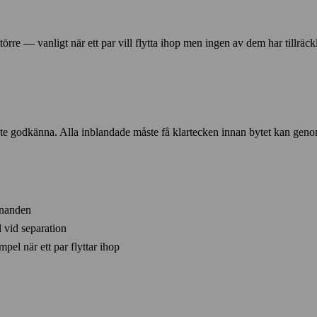
örre — vanligt när ett par vill flytta ihop men ingen av dem har tillräckl
 måste godkänna. Alla inblandade måste få klartecken innan bytet kan gen
nnanden
l vid separation
pel när ett par flyttar ihop