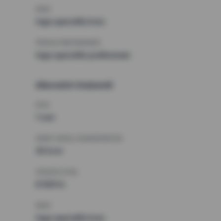
KRAV
Inga speciella krav
ÖVRIGA PREFERENSER
Inga speciella preferenser
Alternativt önskemål
RUM
1 rum
MINST ANTAL KVADRATMETER
30 kvm
HÖGSTA HYRA
8 500 kr
KRAV
Inga speciella krav