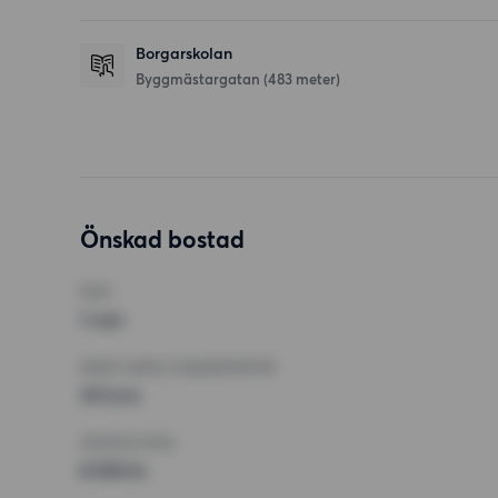
Borgarskolan
Byggmästargatan
(483 meter)
Önskad bostad
RUM
1 rum
MINST ANTAL KVADRATMETER
35 kvm
HÖGSTA HYRA
8 500 kr