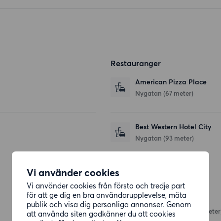
Restauranger
American Pizza Place
Nygatan
(67 meter)
Best Western Hotel City
Nygatan
(93 meter)
Vi använder cookies
Affärer
Vi använder cookies från första och tredje part
för att ge dig en bra användarupplevelse, mäta
Coop Nian
publik och visa dig personliga annonser. Genom
Drottninggatan 9
(172 meter
att använda siten godkänner du att cookies