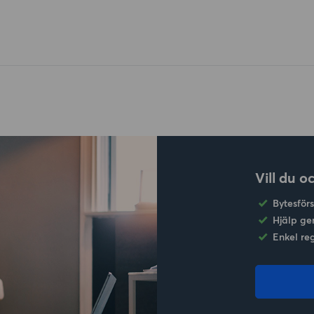
Vill du o
Bytesför
Hjälp ge
Enkel re