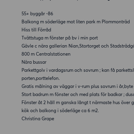
55+ byggår -86
Balkong m söderläge mot liten park m Plommonträd
Hiss till Förråd
Tvättstuga m fönster på bv i min port
Gävle c nära gallerian Nian,Stortorget och Stadsträd
800 m Centralstationen
Nära bussar
Parkettgolv i vardagsrum och sovrum ; kan få parkettsli
porten,porttelefon.
Gratis målning av väggar i v-rum plus sovrum i år,byte
Stort badrum m fönster och med plats för badkar ; du
Fönster åt 2 håll m ganska långt t närmaste hus över gat
kök och balkong i söderläge ca 6 m2.
Christina Grape