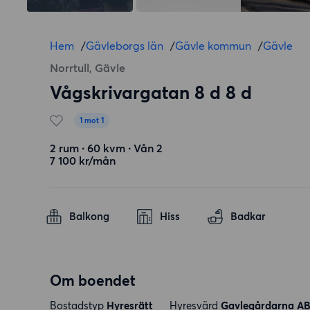
Hem
/
Gävleborgs län
/
Gävle kommun
/
Gävle
Norrtull, Gävle
Vågskrivargatan 8 d 8 d
1 mot 1
2 rum ∙ 60 kvm ∙ Vån 2
7 100 kr/mån
Balkong
Hiss
Badkar
Om boendet
Bostadstyp
Hyresrätt
Hyresvärd
Gavlegårdarna A