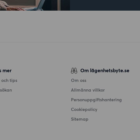
s mer
Om lägenhetsbyte.se
 och tips
Om oss
nsökan
Allmänna villkor
Personuppgiftshantering
Cookiepolicy
Sitemap