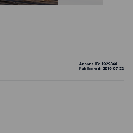
Annons-ID:
1029346
Publicerad:
2019-07-22
B