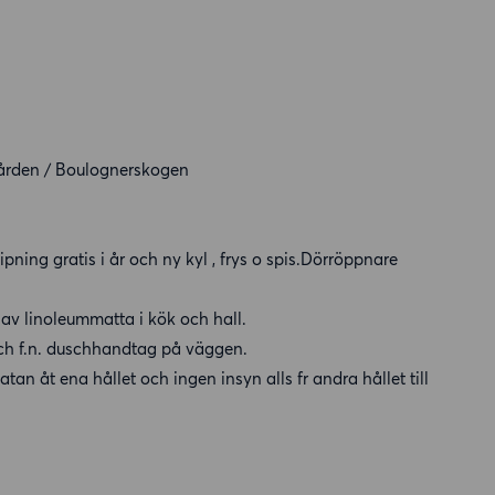
gården / Boulognerskogen
pning gratis i år och ny kyl , frys o spis.Dörröppnare
 av linoleummatta i kök och hall.
sch f.n. duschhandtag på väggen.
an åt ena hållet och ingen insyn alls fr andra hållet till