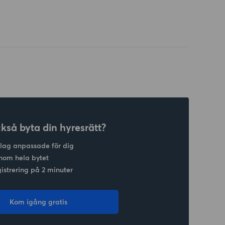
ckså byta din hyresrätt?
slag anpassade för dig
nom hela bytet
gistrering på 2 minuter
Kom igång gratis