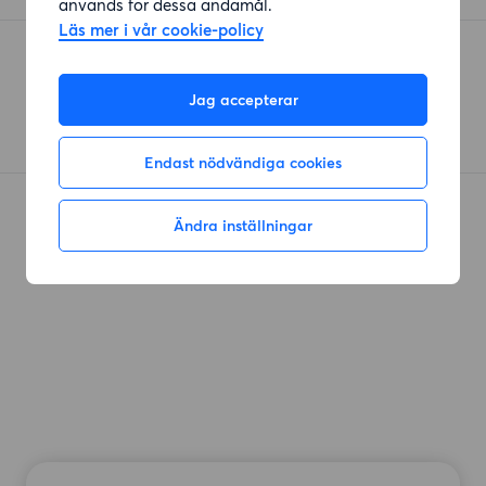
används för dessa ändamål.
Läs mer i vår cookie-policy
ICA nära Stortorget
Nygatan
(274 meter)
Jag accepterar
Endast nödvändiga cookies
Ändra inställningar