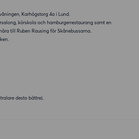
våningen, Karhögstorg 4a i Lund.
sörsalong, körskola och hamburgerrestaurang samt en
 nära till Ruben Rausing för Skånebussarna.
rken.
ralare desto bättre).