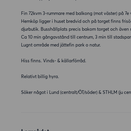
Fin 72kvm 3-rummare med balkong (mot väster) på 7e 
Hemköp ligger i huset bredvid och på torget finns fri
djurbutik. Busshållplats precis bakom torget och även
Ca 10 min gångavstånd till centrum, 3 min till stadspa
Lugnt område med jättefin park o natur.
Hiss finns. Vinds- & källarförråd.
Relativt billig hyra.
Söker något i Lund (centralt/ÖT/söder) & STHLM (ju cent