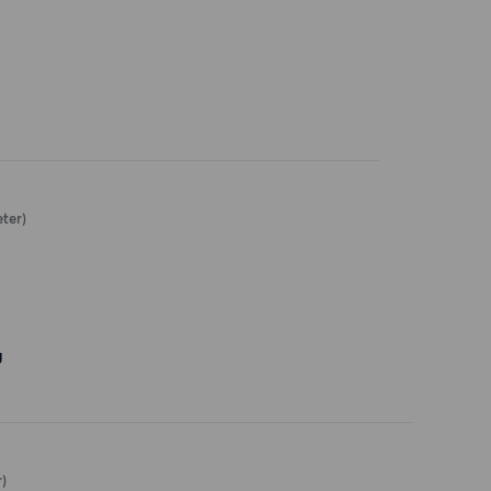
ter)
g
)