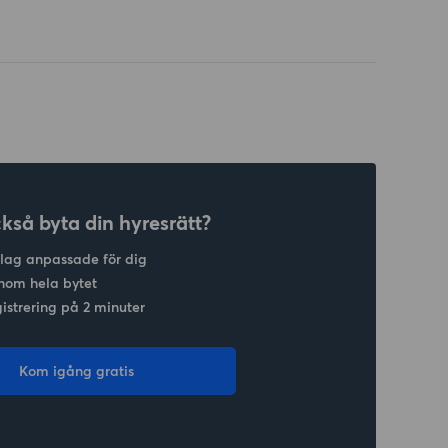
ckså byta din hyresrätt?
slag anpassade för dig
nom hela bytet
gistrering på 2 minuter
Kom igång gratis