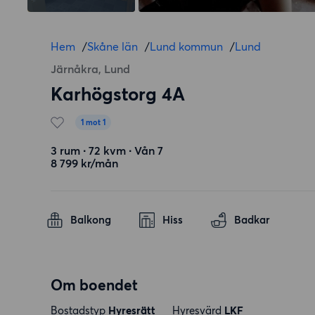
Hem
/
Skåne län
/
Lund kommun
/
Lund
Järnåkra, Lund
Karhögstorg 4A
1 mot 1
3 rum ∙ 72 kvm ∙ Vån 7
8 799 kr/mån
Balkong
Hiss
Badkar
Om boendet
Bostadstyp
Hyresrätt
Hyresvärd
LKF