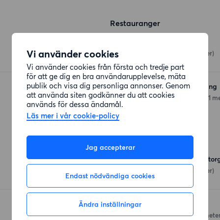
Restauranger
Rekas Burgers
Vi använder cookies
Karhögstorg 10e
(71 meter)
Vi använder cookies från första och tredje part
för att ge dig en bra användarupplevelse, mäta
publik och visa dig personliga annonser. Genom
Basant Indisk Restaurang
att använda siten godkänner du att cookies
Stora Södergatan 59
(391 me
används för dessa ändamål.
Läs mer i vår cookie-policy
Affärer
Jag accepterar
Hemköp Lund Karhögstor
Karhögstorg 2a
(40 meter)
Endast nödvändiga cookies
Ändra inställningar
ICA Nära Söderlivs
Stora Södergatan
(412 meter