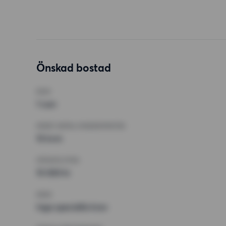
Önskad bostad
RUM
1 rum
MINST ANTAL KVADRATMETER
15 kvm
HÖGSTA HYRA
15 000 kr
KRAV
Inga speciella krav