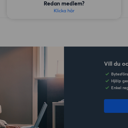
Redan medlem?
Klicka här
Vill du o
Bytesför
Hjälp ge
Enkel re