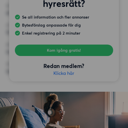
hyresrätt?
MINST ANTAL KVADRATMETER
40 kvm
Se all information och fler annonser
Bytesförslag anpassade för dig
HÖGSTA HYRA
10 000 kr
Enkel registrering på 2 minuter
KRAV
Kom igång gratis!
Inga speciella krav
ÖVRIGA PREFERENSER
Redan medlem?
Inga speciella preferenser
Klicka här