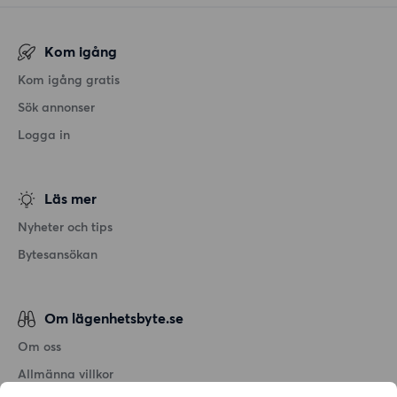
Kom igång
Kom igång gratis
Sök annonser
Logga in
Läs mer
Nyheter och tips
Bytesansökan
Om lägenhetsbyte.se
Om oss
Allmänna villkor