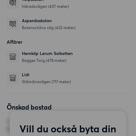
Häradsvägen
(407 meter)
Aspenässkolan
Butenschöns väg
(432 meter)
Affärer
Hemköp Lerum Solkatten
Bagges Torg
(478 meter)
Lidl
Stämånavägen
(717 meter)
Önskad bostad
RUM
Vill du också byta din
2 rum