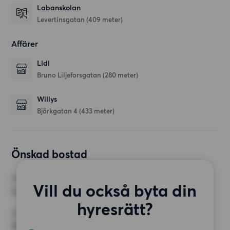
Labanskolan
Levertinsgatan
(409 meter)
Affärer
Lidl
Bruno Liljeforsgatan
(280 meter)
Willys
Björkgatan 4
(433 meter)
Önskad bostad
RUM
Vill du också byta din
3 rum
hyresrätt?
MINST ANTAL KVADRATMETER
70 kvm