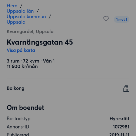
Hem
/
Uppsala län
/
Uppsala kommun
/
1 mot 1
Uppsala
Kvarngärdet, Uppsala
Kvarnängsgatan 45
Visa på karta
3 rum ∙ 72 kvm ∙ Vån 1
11 600 kr/mån
Balkong
Om boendet
Bostadstyp
Hyresrätt
Annons-ID
1072981
Publicerad
2019-11-11