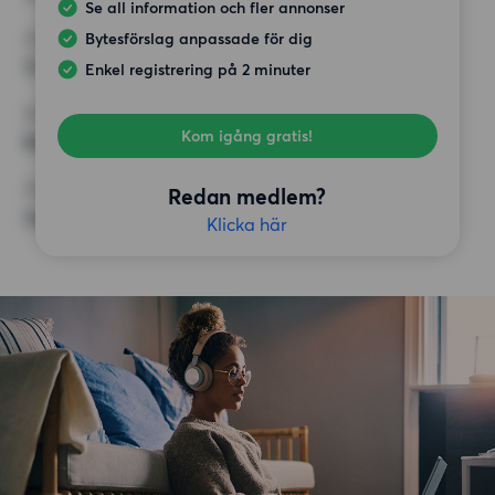
Se all information och fler annonser
Bytesförslag anpassade för dig
HÖGSTA HYRA
13 000 kr
Enkel registrering på 2 minuter
KRAV
Kom igång gratis!
Balkong,
ÖVRIGA PREFERENSER
Redan medlem?
Inga speciella preferenser
Klicka här