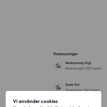
Restauranger
Restaurang Gigi
Radiotorget 1
(527 meter)
Sushi Koi
Famngatan
(561 meter)
Vi använder cookies