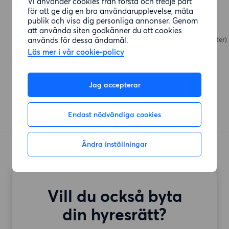
Vi använder cookies från första och tredje part
Affärer
för att ge dig en bra användarupplevelse, mäta
publik och visa dig personliga annonser. Genom
Orientkungen
att använda siten godkänner du att cookies
används för dessa ändamål.
Mandolingatan
(445 meter)
Läs mer i vår cookie-policy
Mohim shop
Jag accepterar
Radiotorget
(558 meter)
Endast nödvändiga cookies
Ändra inställningar
Vill du också byta
din hyresrätt?