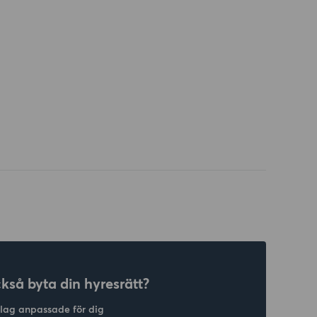
ckså byta din hyresrätt?
slag anpassade för dig