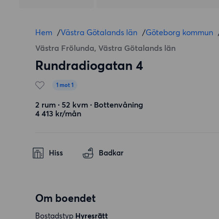
Hem
/
Västra Götalands län
/
Göteborg kommun
Västra Frölunda, Västra Götalands län
Rundradiogatan 4
1 mot 1
2 rum ∙ 52 kvm ∙ Bottenvåning
4 413 kr/mån
Hiss
Badkar
Om boendet
Bostadstyp
Hyresrätt