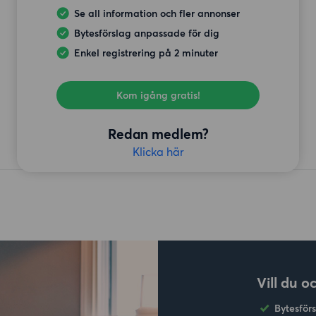
Se all information och fler annonser
Bytesförslag anpassade för dig
Enkel registrering på 2 minuter
Kom igång gratis!
Redan medlem?
Klicka här
Vill du o
Bytesför