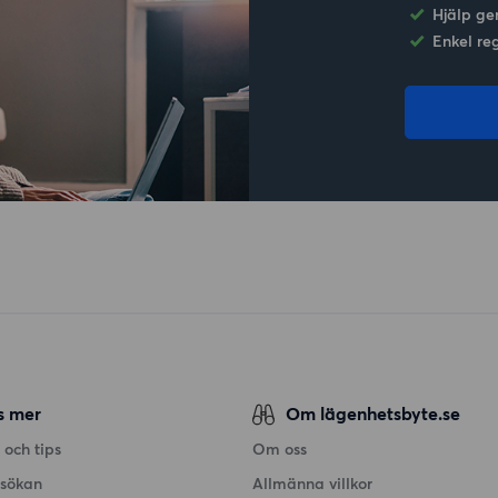
Hjälp ge
Enkel re
s mer
Om lägenhetsbyte.se
 och tips
Om oss
nsökan
Allmänna villkor