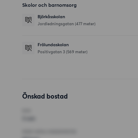
Skolor och barnomsorg
Björkåsskolan
Jordledningsgatan
(477 meter)
Frölundaskolan
Positivgatan 3
(569 meter)
Önskad bostad
RUM
3 rum
MINST ANTAL KVADRATMETER