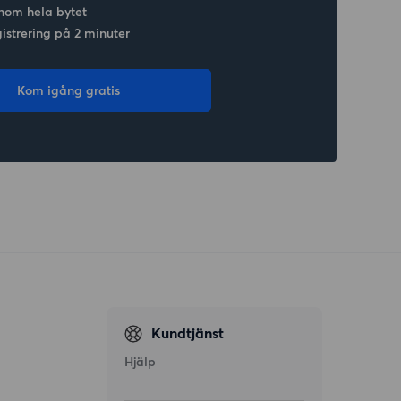
nom hela bytet
gistrering på 2 minuter
Kom igång gratis
Kundtjänst
Hjälp