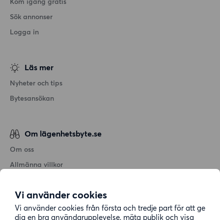
Kom igång gratis
Sök annonser
Logga in
Läs mer
Nyheter och tips
Bytesansökan
Om lägenhetsbyte.se
Om oss
Allmänna villkor
Personuppgiftshantering
Vi använder cookies
Cookiepolicy
Vi använder cookies från första och tredje part för att ge
Sitemap
dig en bra användarupplevelse, mäta publik och visa