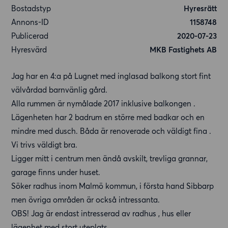
Bostadstyp
Hyresrätt
Annons-ID
1158748
Publicerad
2020-07-23
Hyresvärd
MKB Fastighets AB
Jag har en 4:a på Lugnet med inglasad balkong stort fint
välvårdad barnvänlig gård.
Alla rummen är nymålade 2017 inklusive balkongen .
Lägenheten har 2 badrum en större med badkar och en
mindre med dusch. Båda är renoverade och väldigt fina .
Vi trivs väldigt bra.
Ligger mitt i centrum men ändå avskilt, trevliga grannar,
garage finns under huset.
Söker radhus inom Malmö kommun, i första hand Sibbarp
men övriga områden är också intressanta.
OBS! Jag är endast intresserad av radhus , hus eller
lägenhet med stort uteplats .