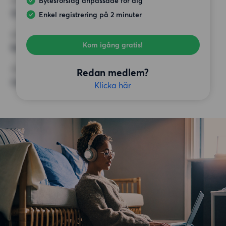
Bytesförslag anpassade för dig
HÖGSTA HYRA
16 500 kr
Enkel registrering på 2 minuter
KRAV
Kom igång gratis!
Balkong,
ÖVRIGA PREFERENSER
Redan medlem?
Inga speciella preferenser
Klicka här