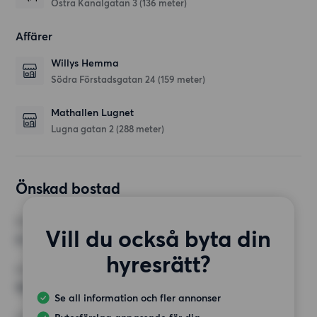
Östra Kanalgatan 3
(136 meter)
Affärer
Willys Hemma
Södra Förstadsgatan 24
(159 meter)
Mathallen Lugnet
Lugna gatan 2
(288 meter)
Önskad bostad
RUM
Vill du också byta din
4 rum
hyresrätt?
MINST ANTAL KVADRATMETER
100 kvm
Se all information och fler annonser