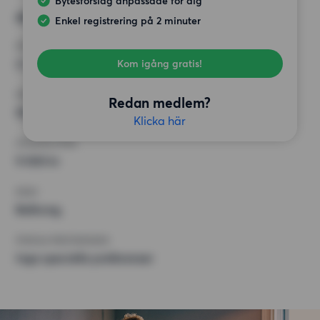
Bytesförslag anpassade för dig
Alternativt önskemål
Enkel registrering på 2 minuter
RUM
2 rum
Kom igång gratis!
MINST ANTAL KVADRATMETER
Redan medlem?
50 kvm
Klicka här
HÖGSTA HYRA
9 000 kr
KRAV
Balkong,
ÖVRIGA PREFERENSER
Inga speciella preferenser