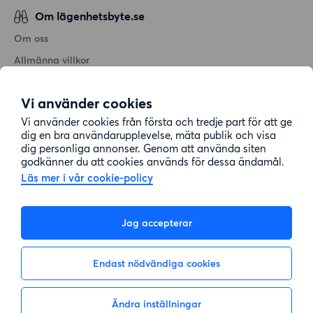
Om lägenhetsbyte.se
Om oss
Allmänna villkor
Personuppgiftshantering
Vi använder cookies
Cookiepolicy
Vi använder cookies från första och tredje part för att ge
Sitemap
dig en bra användarupplevelse, mäta publik och visa
dig personliga annonser. Genom att använda siten
godkänner du att cookies används för dessa ändamål.
Kundtjänst
Läs mer i vår cookie-policy
Hjälp
Jag accepterar
08-22 00 90
Endast nödvändiga cookies
E-post:
info@lagenhetsbyte.se
Ändra inställningar