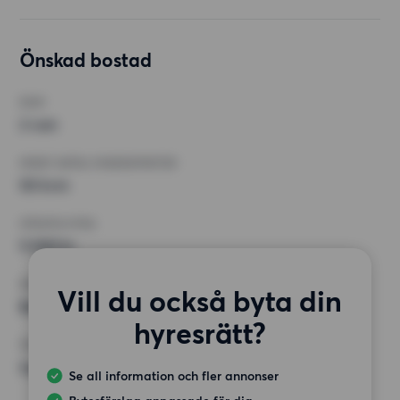
Önskad bostad
RUM
2 rum
MINST ANTAL KVADRATMETER
50 kvm
HÖGSTA HYRA
9 000 kr
KRAV
Vill du också byta din
Balkong,
hyresrätt?
ÖVRIGA PREFERENSER
Inga speciella preferenser
Se all information och fler annonser